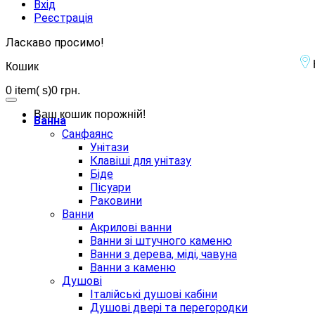
Вхід
Реєстрація
Ласкаво просимо!
Кошик
0
item( s)
0 грн.
Ваш кошик порожній!
Ванна
Санфаянс
Унітази
Клавіші для унітазу
Біде
Пісуари
Раковини
Ванни
Акрилові ванни
Ванни зі штучного каменю
Ванни з дерева, міді, чавуна
Ванни з каменю
Душові
Італійські душові кабіни
Душові двері та перегородки