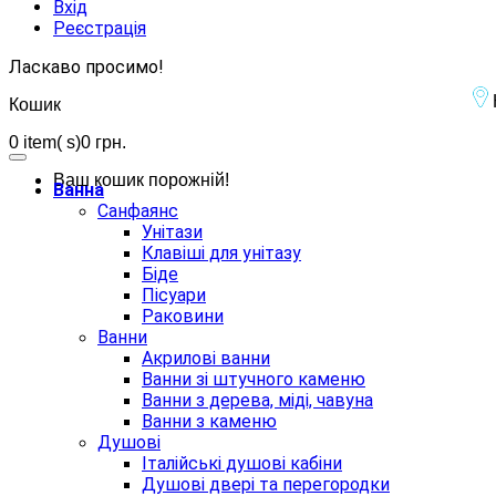
Вхід
Реєстрація
Ласкаво просимо!
Кошик
0
item( s)
0 грн.
Ваш кошик порожній!
Ванна
Санфаянс
Унітази
Клавіші для унітазу
Біде
Пісуари
Раковини
Ванни
Акрилові ванни
Ванни зі штучного каменю
Ванни з дерева, міді, чавуна
Ванни з каменю
Душові
Італійські душові кабіни
Душові двері та перегородки