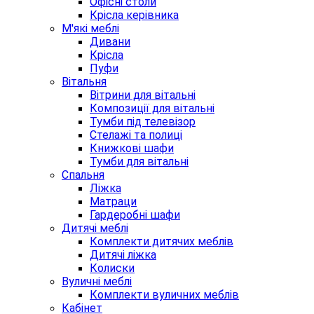
Офісні столи
Крісла керівника
М'які меблі
Дивани
Крісла
Пуфи
Вітальня
Вітрини для вітальні
Композиції для вітальні
Тумби під телевізор
Стелажі та полиці
Книжкові шафи
Тумби для вітальні
Спальня
Ліжка
Матраци
Гардеробні шафи
Дитячі меблі
Комплекти дитячих меблів
Дитячі ліжка
Колиски
Вуличні меблі
Комплекти вуличних меблів
Кабінет