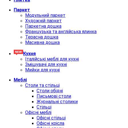
Паркет
Модульний паркет
Художній паркет
Паркетна дошка
Французька та англійська ялинка
Терасна дошка
Масивна дошка
Кухня
Італійські меблі для кухні
Змішувачі для кухні
Мийки для кухні
Меблi
Столи та стільці
Столи обідні
Письмові столи
Журнальні столики
Стільці
Офісні меблі
Офісні стільці
Офісні крісла