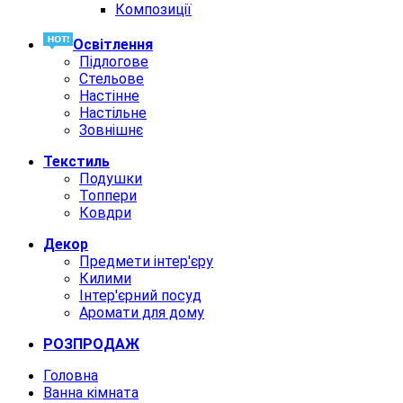
Композиції
Освiтлення
Підлогове
Стельове
Настінне
Настільне
Зовнішнє
Текстиль
Подушки
Топпери
Ковдри
Декор
Предмети інтер'єру
Килими
Інтер'єрний посуд
Аромати для дому
РОЗПРОДАЖ
Головна
Ванна кімната