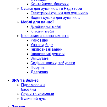
Контейнери, баночки
Сушка для рушників та Радіатори
Електричні сушки для рушників
Водяні сушки для рушників
Меблi для ванної
Дизайнерські меблі
Класичні меблі
Інклюзивна ванна кімната
Раковини
Унітази, біде
Інклюзивні ванни
Інклюзивні душові
Змішувачі
Сидіння, лавки, табурети
Поручні
Дзеркала
SPA та Велнес
Гідромасажні
басейни
Сауни та хаммами
Вуличний душ
Плитка