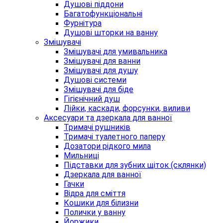
Душові піддони
Багатофункціональні
Фурнітура
Душові шторки на ванну
Змішувачі
Змішувачі для умивальника
Змішувачі для ванни
Змішувачі для душу
Душові системи
Змішувачі для біде
Гігієнічний душ
Лійки, каскади, форсунки, виливи
Аксесуари та дзеркала для ванної
Тримачі рушників
Тримачі туалетного паперу
Дозатори рідкого мила
Мильниці
Підставки для зубних щіток (склянки)
Дзеркала для ванної
Гачки
Відра для сміття
Кошики для білизни
Полички у ванну
Йоржики