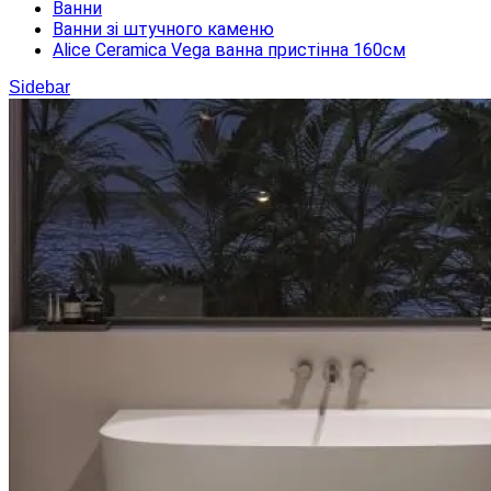
Ванни
Ванни зі штучного каменю
Alice Ceramica Vega ванна пристінна 160см
Sidebar