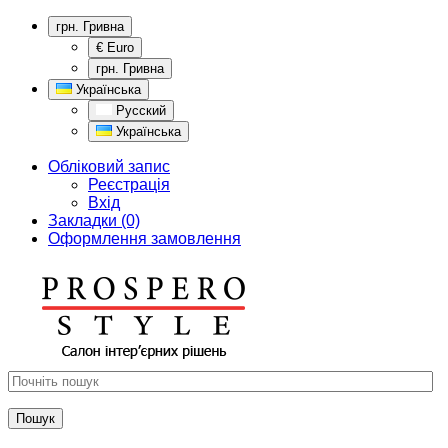
грн. Гривна
€ Euro
грн. Гривна
Українська
Русский
Українська
Обліковий запис
Реєстрація
Вхід
Закладки (0)
Оформлення замовлення
Пошук