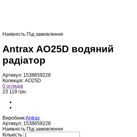
Наявнiсть
Пiд замовлення
Antrax AO25D водяний
радіатор
Артикул:
1538659228
Колекція:
AO25D
0 оглядів
23 119 грн.
Виробник:
Antrax
Артикул:
1538659228
Наявнiсть
Пiд замовлення
Кількість