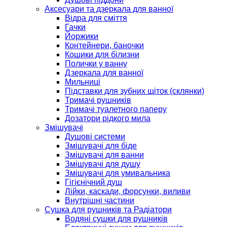
Аксесуари та дзеркала для ванної
Відра для сміття
Гачки
Йоржики
Контейнери, баночки
Кошики для білизни
Полички у ванну
Дзеркала для ванної
Мильниці
Підставки для зубних щіток (склянки)
Тримачі рушників
Тримачі туалетного паперу
Дозатори рідкого мила
Змішувачі
Душові системи
Змішувачі для біде
Змішувачі для ванни
Змішувачі для душу
Змішувачі для умивальника
Гігієнічний душ
Лійки, каскади, форсунки, виливи
Внутрішні частини
Сушка для рушників та Радіатори
Водяні сушки для рушників