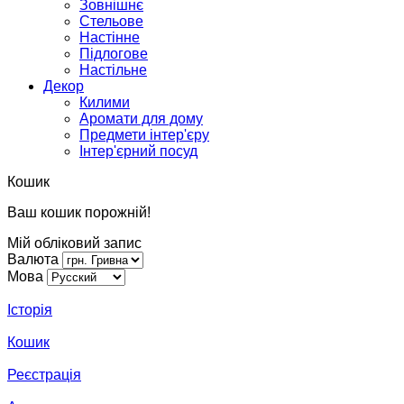
Зовнішнє
Стельове
Настінне
Підлогове
Настільне
Декор
Килими
Аромати для дому
Предмети інтер'єру
Інтер'єрний посуд
Кошик
Ваш кошик порожній!
Мій обліковий запис
Валюта
Мова
Історія
Кошик
Реєстрація