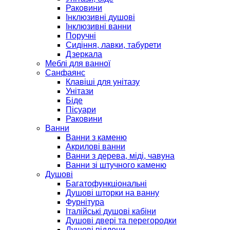
Раковини
Інклюзивні душові
Інклюзивні ванни
Поручні
Сидіння, лавки, табурети
Дзеркала
Меблі для ванної
Санфаянс
Клавіші для унітазу
Унітази
Біде
Пісуари
Раковини
Ванни
Ванни з каменю
Акрилові ванни
Ванни з дерева, міді, чавуна
Ванни зі штучного каменю
Душові
Багатофункціональні
Душові шторки на ванну
Фурнітура
Італійські душові кабіни
Душові двері та перегородки
Душові піддони