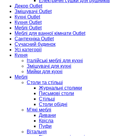
Електричні сушки для рушників
Декор Outlet
Змішувачі Outlet
Кухні Outlet
Кухня Outlet
Меблі Outlet
Меблі для ванної кімнати Outlet
Сантехніка Outlet
Сучасний будинок
Усі категорії
Кухня
Італійські меблі для кухні
Змішувачі для кухні
Мийки для кухні
Меблі
Столи та стільці
Журнальні столики
Письмові столи
Стільці
Столи обідні
М'які меблі
Дивани
Крісла
Пуфи
Вітальня