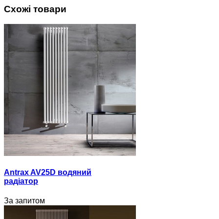
Схожі товари
Antrax AV25D водяний
радіатор
За запитом