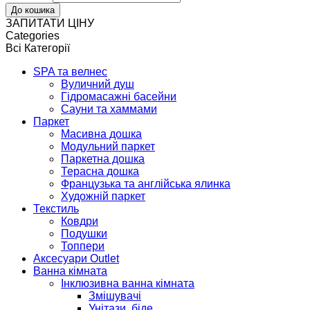
ЗАПИТАТИ ЦІНУ
Categories
Всі Категорії
SPA та велнес
Вуличний душ
Гідромасажні басейни
Сауни та хаммами
Паркет
Масивна дошка
Модульний паркет
Паркетна дошка
Терасна дошка
Французька та англійська ялинка
Художній паркет
Текстиль
Ковдри
Подушки
Топпери
Аксесуари Outlet
Ванна кімната
Інклюзивна ванна кімната
Змішувачі
Унітази, біде