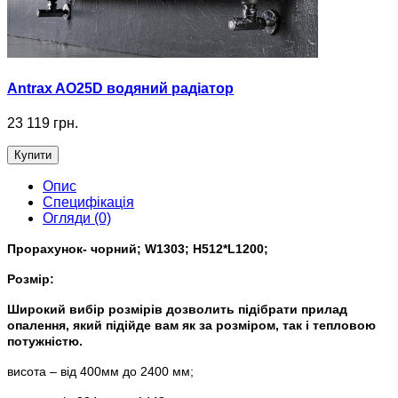
Antrax AO25D водяний радіатор
23 119 грн.
Купити
Опис
Специфікація
Огляди (0)
Прорахунок- чорний; W1303; H512*L1200;
Розмір:
Широкий вибір розмірів дозволить підібрати прилад
опалення, який підійде вам як за розміром, так і тепловою
потужністю.
висота – від 400мм до 2400 мм;