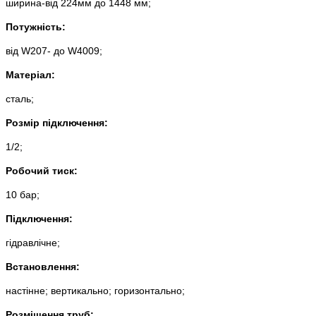
ширина-від 224мм до 1448 мм;
Потужність:
від W207- до W4009;
Матеріал:
сталь;
Розмір підключення:
1/2;
Робочий тиск:
10 бар;
Підключення:
гідравлічне;
Встановлення:
настінне; вертикально; горизонтально;
Розміщення труб: