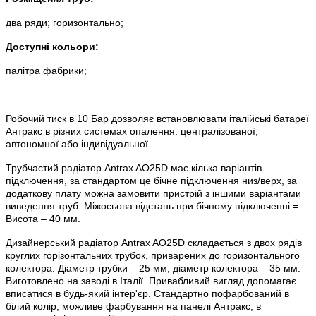
два ряди;
горизонтально;
Доступні кольори:
палітра фабрики;
Робочий тиск в 10 Бар дозволяє встановлювати італійські батареї
Антракс в різних системах опалення: централізованої,
автономної або індивідуальної.
Трубчастий радіатор Antrax AO25D має кілька варіантів
підключення, за стандартом це бічне підключення низ/верх, за
додаткову плату можна замовити пристрій з іншими варіантами
виведення труб. Міжосьова відстань при бічному підключенні =
Висота – 40 мм.
Дизайнерський радіатор Antrax AO25D складається з двох рядів
круглих горізонтальних трубок, приварених до горизонтального
колектора. Діаметр трубки – 25 мм, діаметр колектора – 35 мм.
Виготовлено на заводі в Італії. Привабливий вигляд допомагає
вписатися в будь-який інтер'єр. Стандартно пофарбований в
білий колір, можливе фарбування на панелі Антракс, в