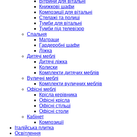
Вітрини для вітальні
Книжкові шафи
Композиції для вітальні
Стелажі та полиці
Тумби для вітальні
Тумби під телевізор
Спальня
Матраци
Гардеробні шафи
Ліжка
Дитячі меблі
Дитячі ліжка
Колиски
Комплекти дитячих меблів
Вуличні меблі
Комплекти вуличних меблів
Офісні меблі
Крісла керівника
Офісні крісла
Офісні стільці
Офісні столи
Кабінет
Композиції
Італійська плитка
Освітлення