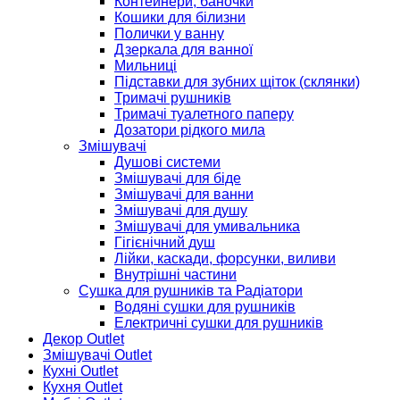
Контейнери, баночки
Кошики для білизни
Полички у ванну
Дзеркала для ванної
Мильниці
Підставки для зубних щіток (склянки)
Тримачі рушників
Тримачі туалетного паперу
Дозатори рідкого мила
Змішувачі
Душові системи
Змішувачі для біде
Змішувачі для ванни
Змішувачі для душу
Змішувачі для умивальника
Гігієнічний душ
Лійки, каскади, форсунки, виливи
Внутрішні частини
Сушка для рушників та Радіатори
Водяні сушки для рушників
Електричні сушки для рушників
Декор Outlet
Змішувачі Outlet
Кухні Outlet
Кухня Outlet