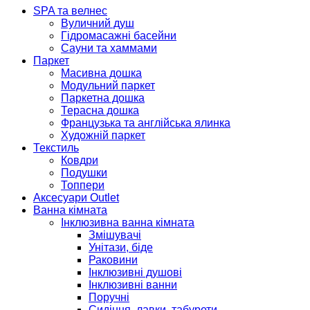
SPA та велнес
Вуличний душ
Гідромасажні басейни
Сауни та хаммами
Паркет
Масивна дошка
Модульний паркет
Паркетна дошка
Терасна дошка
Французька та англійська ялинка
Художній паркет
Текстиль
Ковдри
Подушки
Топпери
Аксесуари Outlet
Ванна кімната
Інклюзивна ванна кімната
Змішувачі
Унітази, біде
Раковини
Інклюзивні душові
Інклюзивні ванни
Поручні
Сидіння, лавки, табурети