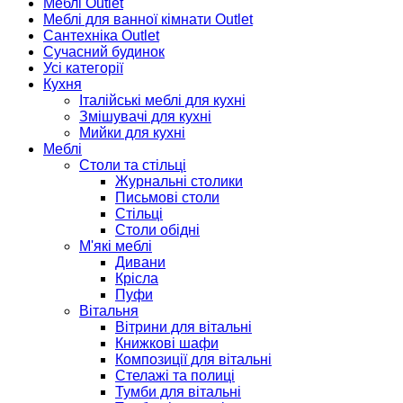
Меблі Outlet
Меблі для ванної кімнати Outlet
Сантехніка Outlet
Сучасний будинок
Усі категорії
Кухня
Італійські меблі для кухні
Змішувачі для кухні
Мийки для кухні
Меблі
Столи та стільці
Журнальні столики
Письмові столи
Стільці
Столи обідні
М'які меблі
Дивани
Крісла
Пуфи
Вітальня
Вітрини для вітальні
Книжкові шафи
Композиції для вітальні
Стелажі та полиці
Тумби для вітальні