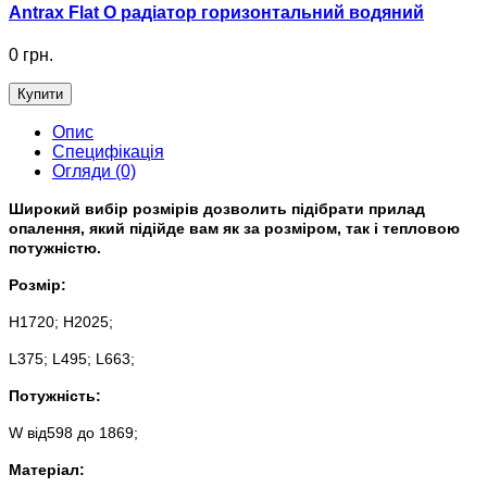
Antrax Flat O радіатор горизонтальний водяний
0 грн.
Купити
Опис
Специфікація
Огляди (0)
Широкий вибір розмірів дозволить підібрати прилад
опалення, який підійде вам як за розміром, так і тепловою
потужністю.
Розмір:
H1720; H2025;
L375;
L495;
L663;
Потужність:
W від598 до 1869;
Матеріал: