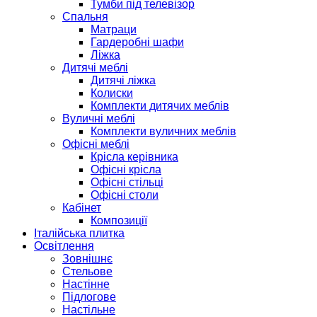
Тумби під телевізор
Спальня
Матраци
Гардеробні шафи
Ліжка
Дитячі меблі
Дитячі ліжка
Колиски
Комплекти дитячих меблів
Вуличні меблі
Комплекти вуличних меблів
Офісні меблі
Крісла керівника
Офісні крісла
Офісні стільці
Офісні столи
Кабінет
Композиції
Італійська плитка
Освітлення
Зовнішнє
Стельове
Настінне
Підлогове
Настільне