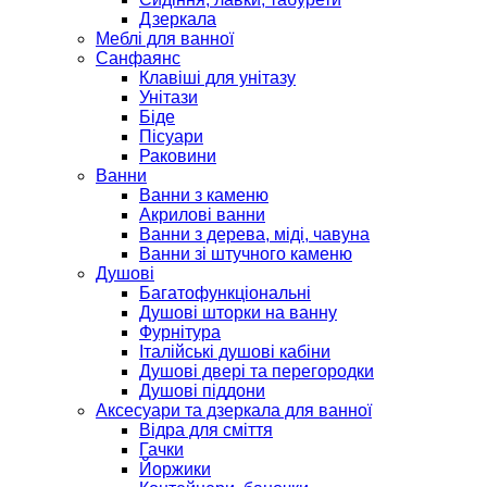
Дзеркала
Меблі для ванної
Санфаянс
Клавіші для унітазу
Унітази
Біде
Пісуари
Раковини
Ванни
Ванни з каменю
Акрилові ванни
Ванни з дерева, міді, чавуна
Ванни зі штучного каменю
Душові
Багатофункціональні
Душові шторки на ванну
Фурнітура
Італійські душові кабіни
Душові двері та перегородки
Душові піддони
Аксесуари та дзеркала для ванної
Відра для сміття
Гачки
Йоржики