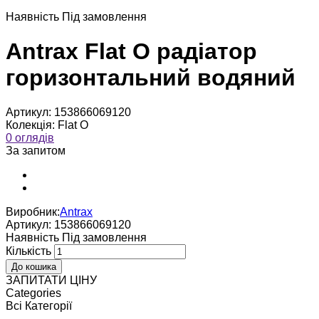
Наявнiсть
Пiд замовлення
Antrax Flat O радіатор
горизонтальний водяний
Артикул:
153866069120
Колекція:
Flat O
0 оглядів
За запитом
Виробник:
Antrax
Артикул:
153866069120
Наявнiсть
Пiд замовлення
Кількість
ЗАПИТАТИ ЦІНУ
Categories
Всі Категорії