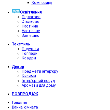
Композиції
Освiтлення
Підлогове
Стельове
Настінне
Настільне
Зовнішнє
Текстиль
Подушки
Топпери
Ковдри
Декор
Предмети інтер'єру
Килими
Інтер'єрний посуд
Аромати для дому
РОЗПРОДАЖ
Головна
Ванна кімната