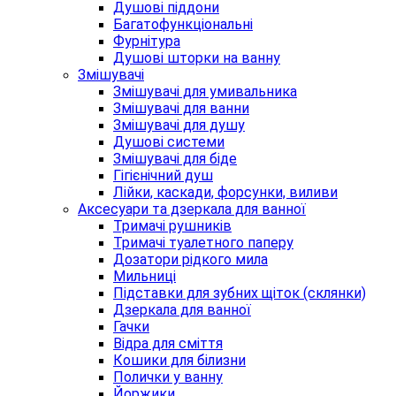
Душові піддони
Багатофункціональні
Фурнітура
Душові шторки на ванну
Змішувачі
Змішувачі для умивальника
Змішувачі для ванни
Змішувачі для душу
Душові системи
Змішувачі для біде
Гігієнічний душ
Лійки, каскади, форсунки, виливи
Аксесуари та дзеркала для ванної
Тримачі рушників
Тримачі туалетного паперу
Дозатори рідкого мила
Мильниці
Підставки для зубних щіток (склянки)
Дзеркала для ванної
Гачки
Відра для сміття
Кошики для білизни
Полички у ванну
Йоржики