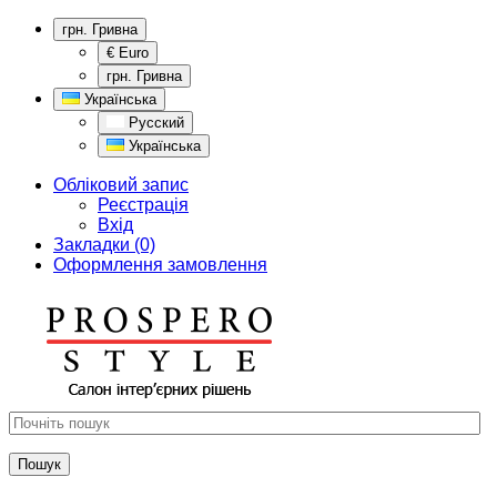
грн. Гривна
€ Euro
грн. Гривна
Українська
Русский
Українська
Обліковий запис
Реєстрація
Вхід
Закладки (0)
Оформлення замовлення
Пошук