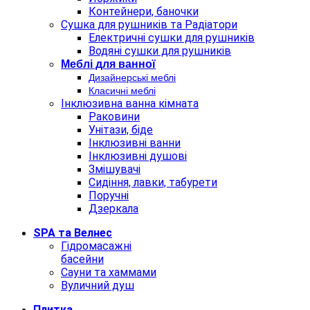
Контейнери, баночки
Сушка для рушників та Радіатори
Електричні сушки для рушників
Водяні сушки для рушників
Меблi для ванної
Дизайнерські меблі
Класичні меблі
Інклюзивна ванна кімната
Раковини
Унітази, біде
Інклюзивні ванни
Інклюзивні душові
Змішувачі
Сидіння, лавки, табурети
Поручні
Дзеркала
SPA та Велнес
Гідромасажні
басейни
Сауни та хаммами
Вуличний душ
Плитка