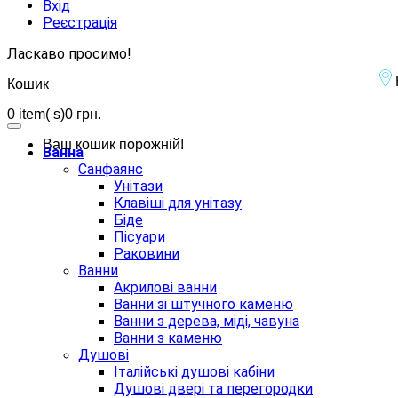
Вхід
Реєстрація
Ласкаво просимо!
Кошик
0
item( s)
0 грн.
Ваш кошик порожній!
Ванна
Санфаянс
Унітази
Клавіші для унітазу
Біде
Пісуари
Раковини
Ванни
Акрилові ванни
Ванни зі штучного каменю
Ванни з дерева, міді, чавуна
Ванни з каменю
Душові
Італійські душові кабіни
Душові двері та перегородки