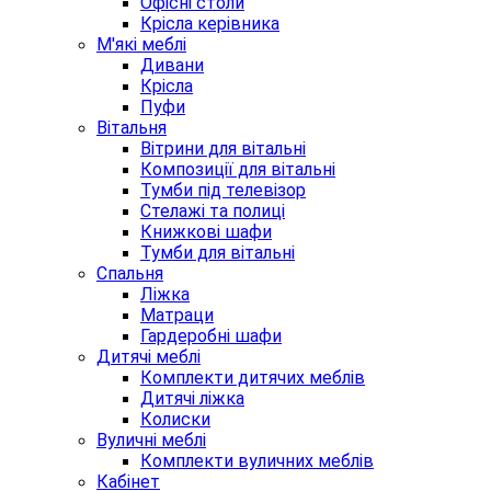
Офісні столи
Крісла керівника
М'які меблі
Дивани
Крісла
Пуфи
Вітальня
Вітрини для вітальні
Композиції для вітальні
Тумби під телевізор
Стелажі та полиці
Книжкові шафи
Тумби для вітальні
Спальня
Ліжка
Матраци
Гардеробні шафи
Дитячі меблі
Комплекти дитячих меблів
Дитячі ліжка
Колиски
Вуличні меблі
Комплекти вуличних меблів
Кабінет