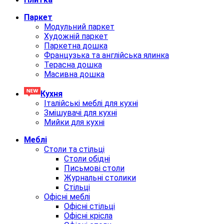
Паркет
Модульний паркет
Художній паркет
Паркетна дошка
Французька та англійська ялинка
Терасна дошка
Масивна дошка
Кухня
Італійські меблі для кухні
Змішувачі для кухні
Мийки для кухні
Меблi
Столи та стільці
Столи обідні
Письмові столи
Журнальні столики
Стільці
Офісні меблі
Офісні стільці
Офісні крісла