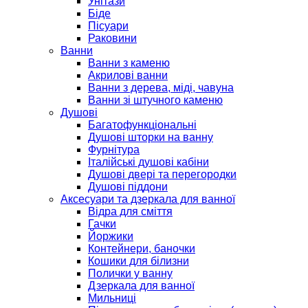
Унітази
Біде
Пісуари
Раковини
Ванни
Ванни з каменю
Акрилові ванни
Ванни з дерева, міді, чавуна
Ванни зі штучного каменю
Душові
Багатофункціональні
Душові шторки на ванну
Фурнітура
Італійські душові кабіни
Душові двері та перегородки
Душові піддони
Аксесуари та дзеркала для ванної
Відра для сміття
Гачки
Йоржики
Контейнери, баночки
Кошики для білизни
Полички у ванну
Дзеркала для ванної
Мильниці