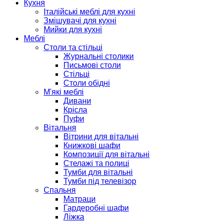
Кухня
Італійські меблі для кухні
Змішувачі для кухні
Мийки для кухні
Меблі
Столи та стільці
Журнальні столики
Письмові столи
Стільці
Столи обідні
М'які меблі
Дивани
Крісла
Пуфи
Вітальня
Вітрини для вітальні
Книжкові шафи
Композиції для вітальні
Стелажі та полиці
Тумби для вітальні
Тумби під телевізор
Спальня
Матраци
Гардеробні шафи
Ліжка