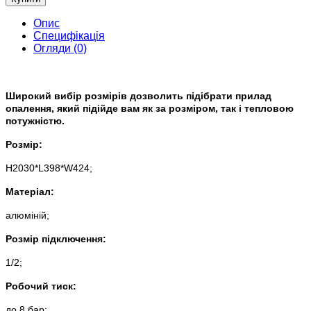
Опис
Специфікація
Огляди (0)
Широкий вибір розмірів дозволить підібрати прилад
опалення, який підійде вам як за розміром, так і тепловою
потужністю.
Розмір:
H2030*L398*W424;
Матеріал:
алюміній;
Розмір підключення:
1/2;
Робочий тиск:
до 8 бар;