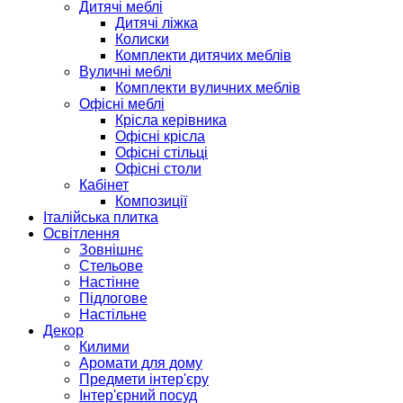
Дитячі меблі
Дитячі ліжка
Колиски
Комплекти дитячих меблів
Вуличні меблі
Комплекти вуличних меблів
Офісні меблі
Крісла керівника
Офісні крісла
Офісні стільці
Офісні столи
Кабінет
Композиції
Італійська плитка
Освітлення
Зовнішнє
Стельове
Настінне
Підлогове
Настільне
Декор
Килими
Аромати для дому
Предмети інтер'єру
Інтер'єрний посуд