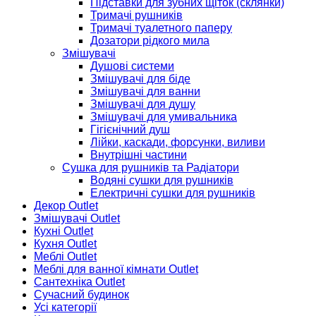
Підставки для зубних щіток (склянки)
Тримачі рушників
Тримачі туалетного паперу
Дозатори рідкого мила
Змішувачі
Душові системи
Змішувачі для біде
Змішувачі для ванни
Змішувачі для душу
Змішувачі для умивальника
Гігієнічний душ
Лійки, каскади, форсунки, виливи
Внутрішні частини
Сушка для рушників та Радіатори
Водяні сушки для рушників
Електричні сушки для рушників
Декор Outlet
Змішувачі Outlet
Кухні Outlet
Кухня Outlet
Меблі Outlet
Меблі для ванної кімнати Outlet
Сантехніка Outlet
Сучасний будинок
Усі категорії