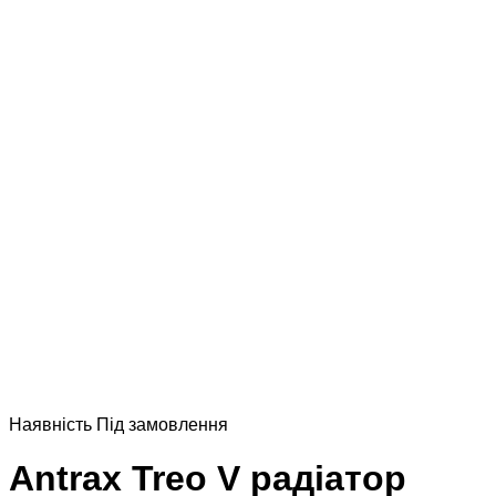
Наявнiсть
Пiд замовлення
Antrax Treo V радіатор