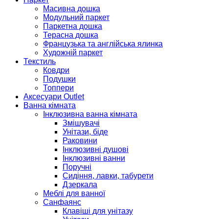
Масивна дошка
Модульний паркет
Паркетна дошка
Терасна дошка
Французька та англійська ялинка
Художній паркет
Текстиль
Ковдри
Подушки
Топпери
Аксесуари Outlet
Ванна кімната
Інклюзивна ванна кімната
Змішувачі
Унітази, біде
Раковини
Інклюзивні душові
Інклюзивні ванни
Поручні
Сидіння, лавки, табурети
Дзеркала
Меблі для ванної
Санфаянс
Клавіші для унітазу