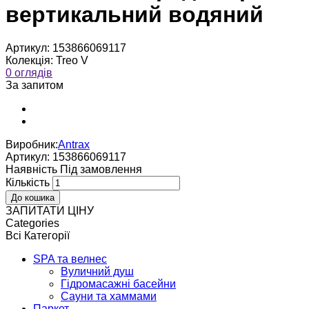
вертикальний водяний
Артикул:
153866069117
Колекція:
Treo V
0 оглядів
За запитом
Виробник:
Antrax
Артикул:
153866069117
Наявнiсть
Пiд замовлення
Кількість
ЗАПИТАТИ ЦІНУ
Categories
Всі Категорії
SPA та велнес
Вуличний душ
Гідромасажні басейни
Сауни та хаммами
Паркет