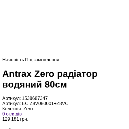
Наявнiсть
Пiд замовлення
Antrax Zero радіатор
водяний 80см
Артикул:
1538687347
Артикул:
EC Z8V080001+Z8VC
Колекція:
Zero
0 оглядів
129 181 грн.