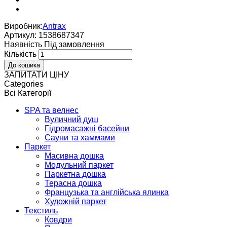
Виробник:
Antrax
Артикул:
1538687347
Наявнiсть
Пiд замовлення
Кількість
ЗАПИТАТИ ЦІНУ
Categories
Всі Категорії
SPA та велнес
Вуличний душ
Гідромасажні басейни
Сауни та хаммами
Паркет
Масивна дошка
Модульний паркет
Паркетна дошка
Терасна дошка
Французька та англійська ялинка
Художній паркет
Текстиль
Ковдри