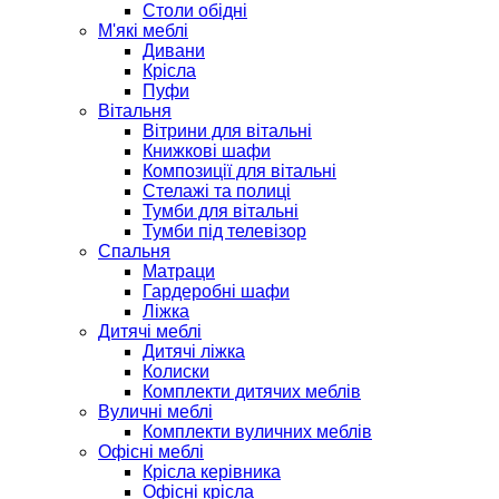
Столи обідні
М'які меблі
Дивани
Крісла
Пуфи
Вітальня
Вітрини для вітальні
Книжкові шафи
Композиції для вітальні
Стелажі та полиці
Тумби для вітальні
Тумби під телевізор
Спальня
Матраци
Гардеробні шафи
Ліжка
Дитячі меблі
Дитячі ліжка
Колиски
Комплекти дитячих меблів
Вуличні меблі
Комплекти вуличних меблів
Офісні меблі
Крісла керівника
Офісні крісла