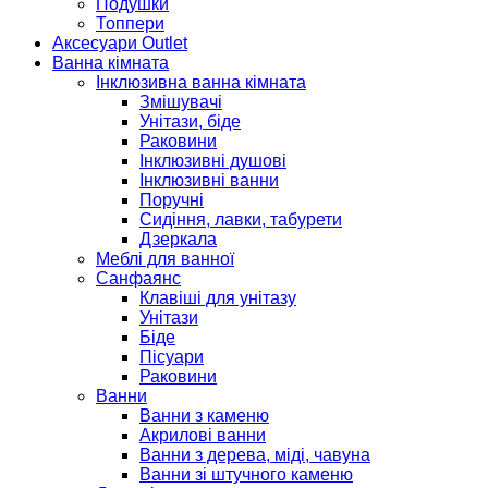
Подушки
Топпери
Аксесуари Outlet
Ванна кімната
Інклюзивна ванна кімната
Змішувачі
Унітази, біде
Раковини
Інклюзивні душові
Інклюзивні ванни
Поручні
Сидіння, лавки, табурети
Дзеркала
Меблі для ванної
Санфаянс
Клавіші для унітазу
Унітази
Біде
Пісуари
Раковини
Ванни
Ванни з каменю
Акрилові ванни
Ванни з дерева, міді, чавуна
Ванни зі штучного каменю