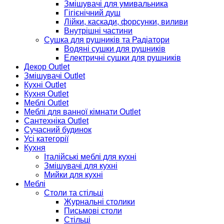
Змішувачі для умивальника
Гігієнічний душ
Лійки, каскади, форсунки, виливи
Внутрішні частини
Сушка для рушників та Радіатори
Водяні сушки для рушників
Електричні сушки для рушників
Декор Outlet
Змішувачі Outlet
Кухні Outlet
Кухня Outlet
Меблі Outlet
Меблі для ванної кімнати Outlet
Сантехніка Outlet
Сучасний будинок
Усі категорії
Кухня
Італійські меблі для кухні
Змішувачі для кухні
Мийки для кухні
Меблі
Столи та стільці
Журнальні столики
Письмові столи
Стільці