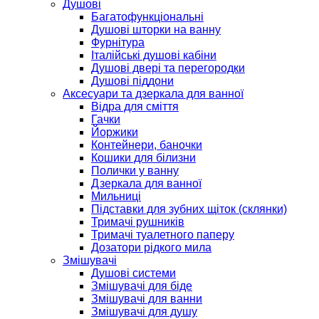
Душові
Багатофункціональні
Душові шторки на ванну
Фурнітура
Італійські душові кабіни
Душові двері та перегородки
Душові піддони
Аксесуари та дзеркала для ванної
Відра для сміття
Гачки
Йоржики
Контейнери, баночки
Кошики для білизни
Полички у ванну
Дзеркала для ванної
Мильниці
Підставки для зубних щіток (склянки)
Тримачі рушників
Тримачі туалетного паперу
Дозатори рідкого мила
Змішувачі
Душові системи
Змішувачі для біде
Змішувачі для ванни
Змішувачі для душу