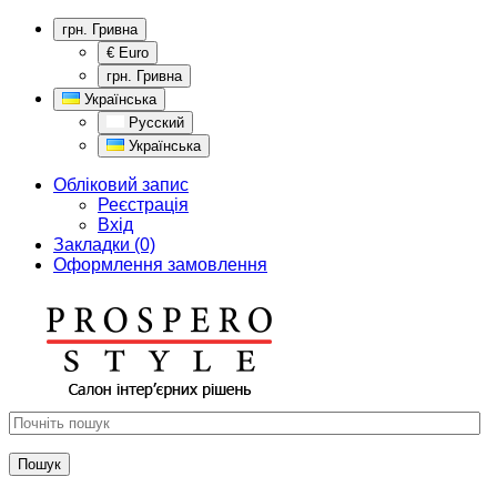
грн. Гривна
€ Euro
грн. Гривна
Українська
Русский
Українська
Обліковий запис
Реєстрація
Вхід
Закладки (0)
Оформлення замовлення
Пошук