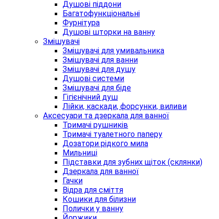
Душові піддони
Багатофункціональні
Фурнітура
Душові шторки на ванну
Змішувачі
Змішувачі для умивальника
Змішувачі для ванни
Змішувачі для душу
Душові системи
Змішувачі для біде
Гігієнічний душ
Лійки, каскади, форсунки, виливи
Аксесуари та дзеркала для ванної
Тримачі рушників
Тримачі туалетного паперу
Дозатори рідкого мила
Мильниці
Підставки для зубних щіток (склянки)
Дзеркала для ванної
Гачки
Відра для сміття
Кошики для білизни
Полички у ванну
Йоржики