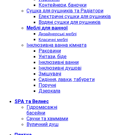
Контейнери, баночки
Сушка для рушників та Радіатори
Електричні сушки для рушників
Водяні сушки для рушників
Меблi для ванної
Дизайнерські меблі
Класичні меблі
Інклюзивна ванна кімната
Раковини
Унітази, біде
Інклюзивні ванни
Інклюзивні душові
Змішувачі
Сидіння, лавки, табурети
Поручні
Дзеркала
SPA та Велнес
Гідромасажні
басейни
Сауни та хаммами
Вуличний душ
Плитка