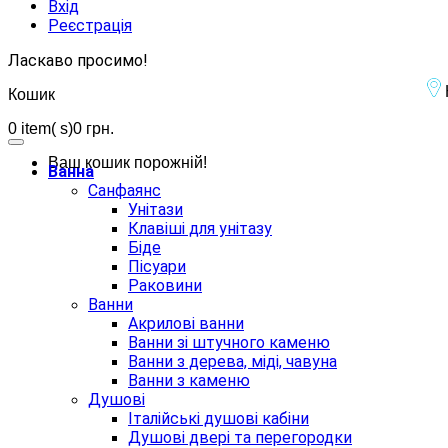
Вхід
Реєстрація
Ласкаво просимо!
Кошик
0
item( s)
0 грн.
Ваш кошик порожній!
Ванна
Санфаянс
Унітази
Клавіші для унітазу
Біде
Пісуари
Раковини
Ванни
Акрилові ванни
Ванни зі штучного каменю
Ванни з дерева, міді, чавуна
Ванни з каменю
Душові
Італійські душові кабіни
Душові двері та перегородки