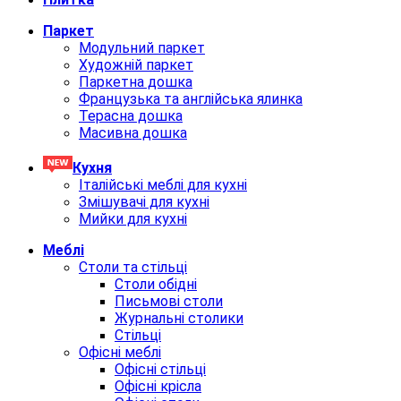
Паркет
Модульний паркет
Художній паркет
Паркетна дошка
Французька та англійська ялинка
Терасна дошка
Масивна дошка
Кухня
Італійські меблі для кухні
Змішувачі для кухні
Мийки для кухні
Меблi
Столи та стільці
Столи обідні
Письмові столи
Журнальні столики
Стільці
Офісні меблі
Офісні стільці
Офісні крісла