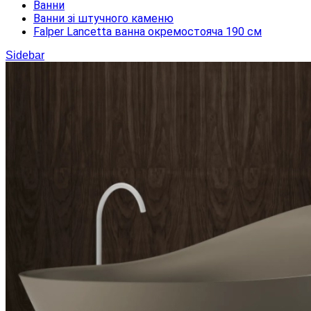
Ванни
Ванни зі штучного каменю
Falper Lancetta ванна окремостояча 190 см
Sidebar