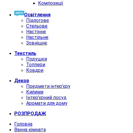
Композиції
Освiтлення
Підлогове
Стельове
Настінне
Настільне
Зовнішнє
Текстиль
Подушки
Топпери
Ковдри
Декор
Предмети інтер'єру
Килими
Інтер'єрний посуд
Аромати для дому
РОЗПРОДАЖ
Головна
Ванна кімната