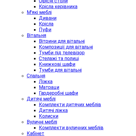
Офісні столи
Крісла керівника
М'які меблі
Дивани
Крісла
Пуфи
Вітальня
Вітрини для вітальні
Композиції для вітальні
Тумби під телевізор
Стелажі та полиці
Книжкові шафи
Тумби для вітальні
Спальня
Ліжка
Матраци
Гардеробні шафи
Дитячі меблі
Комплекти дитячих меблів
Дитячі ліжка
Колиски
Вуличні меблі
Комплекти вуличних меблів
Кабінет