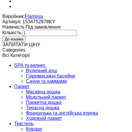
Виробник:
Flaminia
Артикул:
1534752878KY
Наявнiсть
Пiд замовлення
Кількість
ЗАПИТАТИ ЦІНУ
Categories
Всі Категорії
SPA та велнес
Вуличний душ
Гідромасажні басейни
Сауни та хаммами
Паркет
Масивна дошка
Модульний паркет
Паркетна дошка
Терасна дошка
Французька та англійська ялинка
Художній паркет
Текстиль
Ковдри