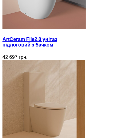
ArtCeram File2.0 унітаз
підлоговий з бачком
42 697 грн.