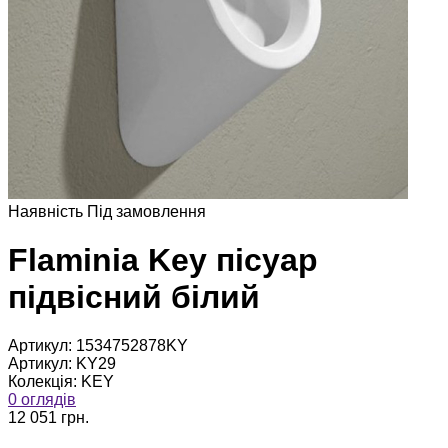
Наявнiсть
Пiд замовлення
Flaminia Key пісуар
підвісний білий
Артикул:
1534752878KY
Артикул:
KY29
Колекція:
KEY
0 оглядів
12 051 грн.