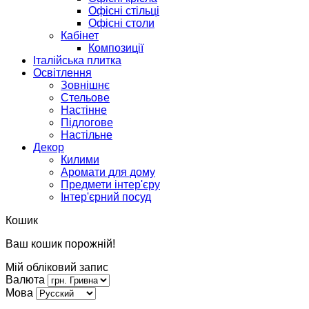
Офісні стільці
Офісні столи
Кабінет
Композиції
Італійська плитка
Освітлення
Зовнішнє
Стельове
Настінне
Підлогове
Настільне
Декор
Килими
Аромати для дому
Предмети інтер'єру
Інтер'єрний посуд
Кошик
Ваш кошик порожній!
Мій обліковий запис
Валюта
Мова