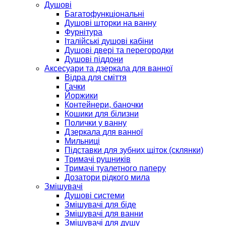
Душові
Багатофункціональні
Душові шторки на ванну
Фурнітура
Італійські душові кабіни
Душові двері та перегородки
Душові піддони
Аксесуари та дзеркала для ванної
Відра для сміття
Гачки
Йоржики
Контейнери, баночки
Кошики для білизни
Полички у ванну
Дзеркала для ванної
Мильниці
Підставки для зубних щіток (склянки)
Тримачі рушників
Тримачі туалетного паперу
Дозатори рідкого мила
Змішувачі
Душові системи
Змішувачі для біде
Змішувачі для ванни
Змішувачі для душу