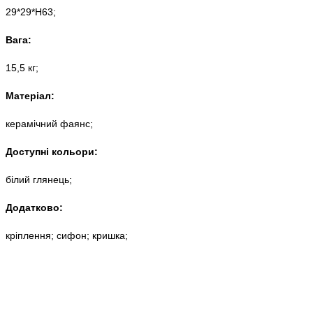
29*29*Н63;
Вага:
15,5 кг;
Матеріал:
керамічний фаянс;
Доступні кольори:
білий глянець;
Додатково:
кріплення; сифон; кришка;