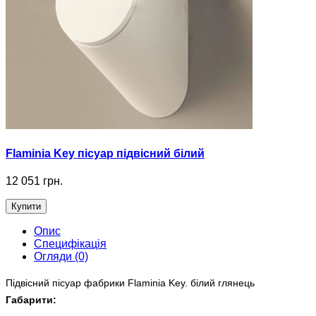
Flaminia Key пісуар підвісний білий
12 051 грн.
Купити
Опис
Специфікація
Огляди (0)
Підвісний пісуар фабрики Flaminia Key. білий глянець
Габарити: