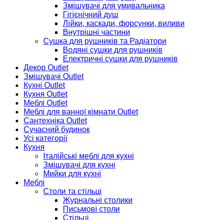
Змішувачі для умивальника
Гігієнічний душ
Лійки, каскади, форсунки, виливи
Внутрішні частини
Сушка для рушників та Радіатори
Водяні сушки для рушників
Електричні сушки для рушників
Декор Outlet
Змішувачі Outlet
Кухні Outlet
Кухня Outlet
Меблі Outlet
Меблі для ванної кімнати Outlet
Сантехніка Outlet
Сучасний будинок
Усі категорії
Кухня
Італійські меблі для кухні
Змішувачі для кухні
Мийки для кухні
Меблі
Столи та стільці
Журнальні столики
Письмові столи
Стільці