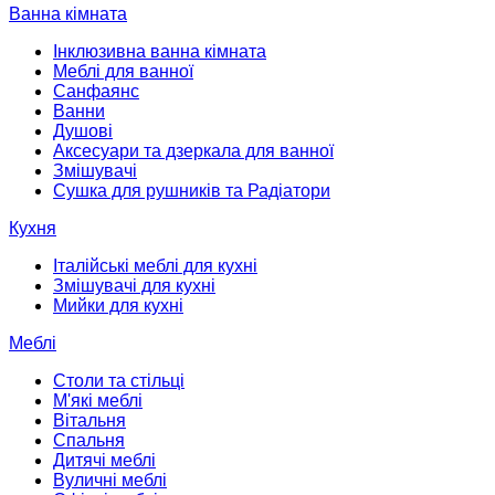
Ванна кімната
Інклюзивна ванна кімната
Меблі для ванної
Санфаянс
Ванни
Душові
Аксесуари та дзеркала для ванної
Змішувачі
Сушка для рушників та Радіатори
Кухня
Італійські меблі для кухні
Змішувачі для кухні
Мийки для кухні
Меблі
Столи та стільці
М'які меблі
Вітальня
Спальня
Дитячі меблі
Вуличні меблі