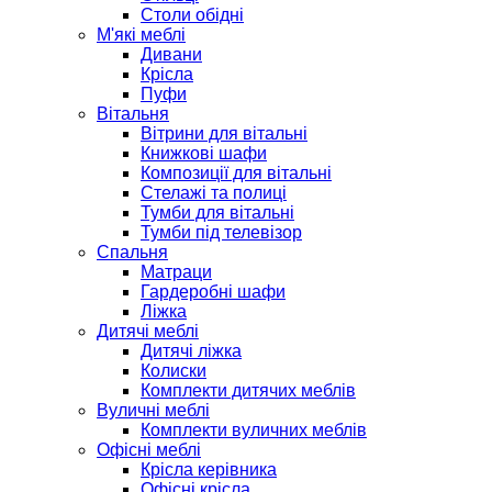
Столи обідні
М'які меблі
Дивани
Крісла
Пуфи
Вітальня
Вітрини для вітальні
Книжкові шафи
Композиції для вітальні
Стелажі та полиці
Тумби для вітальні
Тумби під телевізор
Спальня
Матраци
Гардеробні шафи
Ліжка
Дитячі меблі
Дитячі ліжка
Колиски
Комплекти дитячих меблів
Вуличні меблі
Комплекти вуличних меблів
Офісні меблі
Крісла керівника
Офісні крісла