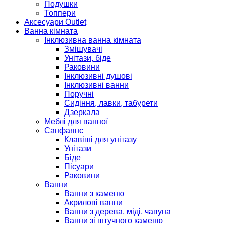
Подушки
Топпери
Аксесуари Outlet
Ванна кімната
Інклюзивна ванна кімната
Змішувачі
Унітази, біде
Раковини
Інклюзивні душові
Інклюзивні ванни
Поручні
Сидіння, лавки, табурети
Дзеркала
Меблі для ванної
Санфаянс
Клавіші для унітазу
Унітази
Біде
Пісуари
Раковини
Ванни
Ванни з каменю
Акрилові ванни
Ванни з дерева, міді, чавуна
Ванни зі штучного каменю