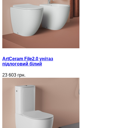
ArtCeram File2.0 унітаз
підлоговий білий
23 603 грн.