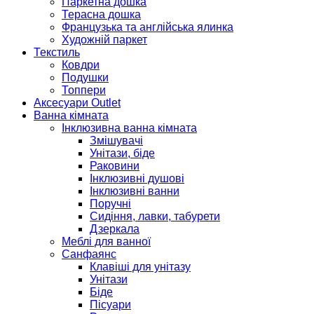
Паркетна дошка
Терасна дошка
Французька та англійська ялинка
Художній паркет
Текстиль
Ковдри
Подушки
Топпери
Аксесуари Outlet
Ванна кімната
Інклюзивна ванна кімната
Змішувачі
Унітази, біде
Раковини
Інклюзивні душові
Інклюзивні ванни
Поручні
Сидіння, лавки, табурети
Дзеркала
Меблі для ванної
Санфаянс
Клавіші для унітазу
Унітази
Біде
Пісуари