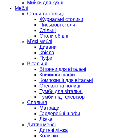
Мийки для кухні
Меблі
Столи та стільці
Журнальні столики
Письмові столи
Стільці
Столи обідні
М'які меблі
Дивани
Крісла
Пуфи
Вітальня
Вітрини для вітальні
Книжкові шафи
Композиції для вітальні
Стелажі та полиці
Тумби для вітальні
Тумби під телевізор
Спальня
Матраци
Гардеробні шафи
Ліжка
Дитячі меблі
Дитячі ліжка
Колиски