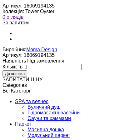
Артикул:
16069194135
Колекція:
Tower Oyster
0 оглядів
За запитом
Виробник:
Moma Design
Артикул:
16069194135
Наявнiсть
Пiд замовлення
Кількість
ЗАПИТАТИ ЦІНУ
Categories
Всі Категорії
SPA та велнес
Вуличний душ
Гідромасажні басейни
Сауни та хаммами
Паркет
Масивна дошка
Модульний паркет