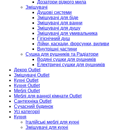
Дозатори рідкого мила
Змішувачі
Душові системи
Змішувачі для біде
Змішувачі для ванни
Змішувачі для душу
Змішувачі для умивальника
Гігієнічний душ
Лійки, каскади, форсунки, виливи
Внутрішні частини
Сушка для рушників та Радіатори
Водяні сушки для рушників
Електричні сушки для рушників
Декор Outlet
Змішувачі Outlet
Кухні Outlet
Кухня Outlet
Меблі Outlet
Меблі для ванної кімнати Outlet
Сантехніка Outlet
Сучасний будинок
Усі категорії
Кухня
Італійські меблі для кухні
Змішувачі для кухні