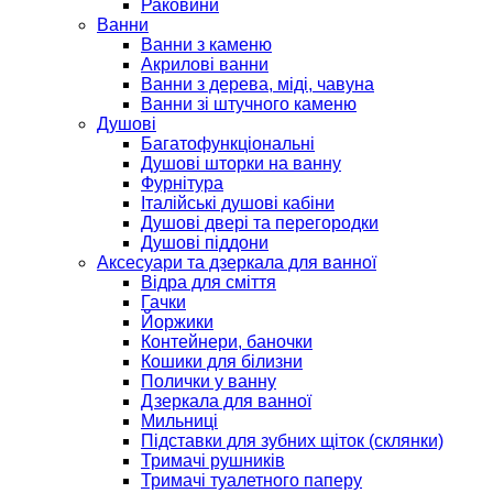
Раковини
Ванни
Ванни з каменю
Акрилові ванни
Ванни з дерева, міді, чавуна
Ванни зі штучного каменю
Душові
Багатофункціональні
Душові шторки на ванну
Фурнітура
Італійські душові кабіни
Душові двері та перегородки
Душові піддони
Аксесуари та дзеркала для ванної
Відра для сміття
Гачки
Йоржики
Контейнери, баночки
Кошики для білизни
Полички у ванну
Дзеркала для ванної
Мильниці
Підставки для зубних щіток (склянки)
Тримачі рушників
Тримачі туалетного паперу