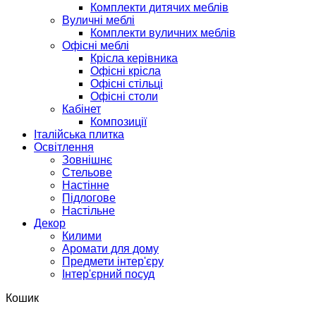
Комплекти дитячих меблів
Вуличні меблі
Комплекти вуличних меблів
Офісні меблі
Крісла керівника
Офісні крісла
Офісні стільці
Офісні столи
Кабінет
Композиції
Італійська плитка
Освітлення
Зовнішнє
Стельове
Настінне
Підлогове
Настільне
Декор
Килими
Аромати для дому
Предмети інтер'єру
Інтер'єрний посуд
Кошик