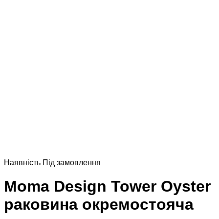
Наявнiсть
Пiд замовлення
Moma Design Tower Oyster
раковина окремостояча