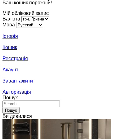
Ваш кошик порожній!
Мій обліковий запис
Валюта
Мова
Історія
Кошик
Реєстрація
Акаунт
Завантажити
Авторизація
Пошук
Пошук
Ви дивилися