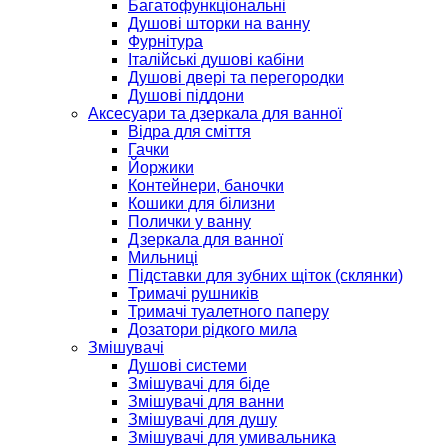
Багатофункціональні
Душові шторки на ванну
Фурнітура
Італійські душові кабіни
Душові двері та перегородки
Душові піддони
Аксесуари та дзеркала для ванної
Відра для сміття
Гачки
Йоржики
Контейнери, баночки
Кошики для білизни
Полички у ванну
Дзеркала для ванної
Мильниці
Підставки для зубних щіток (склянки)
Тримачі рушників
Тримачі туалетного паперу
Дозатори рідкого мила
Змішувачі
Душові системи
Змішувачі для біде
Змішувачі для ванни
Змішувачі для душу
Змішувачі для умивальника