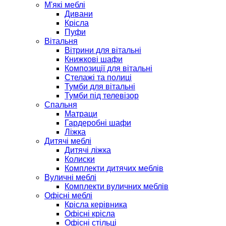
М'які меблі
Дивани
Крісла
Пуфи
Вітальня
Вітрини для вітальні
Книжкові шафи
Композиції для вітальні
Стелажі та полиці
Тумби для вітальні
Тумби під телевізор
Спальня
Матраци
Гардеробні шафи
Ліжка
Дитячі меблі
Дитячі ліжка
Колиски
Комплекти дитячих меблів
Вуличні меблі
Комплекти вуличних меблів
Офісні меблі
Крісла керівника
Офісні крісла
Офісні стільці