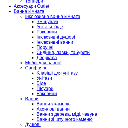
Топпери
Аксесуари Outlet
Ванна кімната
Інклюзивна ванна кімната
Змішувачі
Унітази, біде
Раковини
Інклюзивні душові
Інклюзивні ванни
Поручні
Сидіння, лавки, табурети
Дзеркала
Меблі для ванної
Санфаянс
Клавіші для унітазу
Унітази
Біде
Пісуари
Раковини
Ванни
Ванни з каменю
Акрилові ванни
Ванни з дерева, міді, чавуна
Ванни зі штучного каменю
Душові