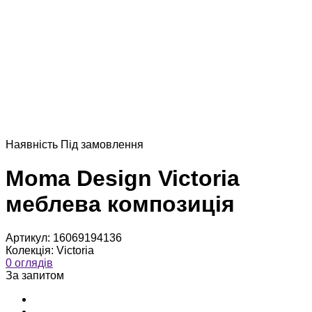
Наявнiсть
Пiд замовлення
Moma Design Victoria
меблева композиція
Артикул:
16069194136
Колекція:
Victoria
0 оглядів
За запитом