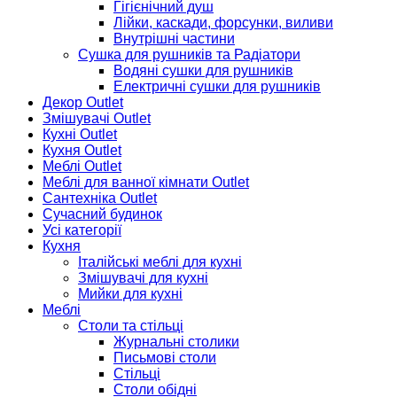
Гігієнічний душ
Лійки, каскади, форсунки, виливи
Внутрішні частини
Сушка для рушників та Радіатори
Водяні сушки для рушників
Електричні сушки для рушників
Декор Outlet
Змішувачі Outlet
Кухні Outlet
Кухня Outlet
Меблі Outlet
Меблі для ванної кімнати Outlet
Сантехніка Outlet
Сучасний будинок
Усі категорії
Кухня
Італійські меблі для кухні
Змішувачі для кухні
Мийки для кухні
Меблі
Столи та стільці
Журнальні столики
Письмові столи
Стільці
Столи обідні