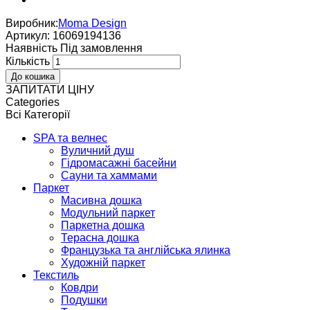
Виробник:
Moma Design
Артикул:
16069194136
Наявнiсть
Пiд замовлення
Кількість
ЗАПИТАТИ ЦІНУ
Categories
Всі Категорії
SPA та велнес
Вуличний душ
Гідромасажні басейни
Сауни та хаммами
Паркет
Масивна дошка
Модульний паркет
Паркетна дошка
Терасна дошка
Французька та англійська ялинка
Художній паркет
Текстиль
Ковдри
Подушки