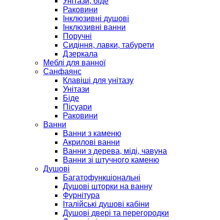
Унітази, біде
Раковини
Інклюзивні душові
Інклюзивні ванни
Поручні
Сидіння, лавки, табурети
Дзеркала
Меблі для ванної
Санфаянс
Клавіші для унітазу
Унітази
Біде
Пісуари
Раковини
Ванни
Ванни з каменю
Акрилові ванни
Ванни з дерева, міді, чавуна
Ванни зі штучного каменю
Душові
Багатофункціональні
Душові шторки на ванну
Фурнітура
Італійські душові кабіни
Душові двері та перегородки