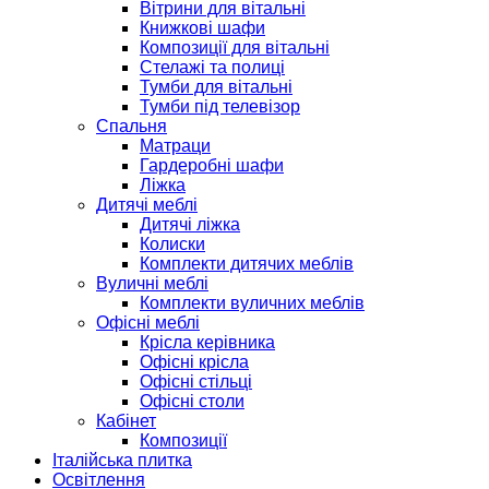
Вітрини для вітальні
Книжкові шафи
Композиції для вітальні
Стелажі та полиці
Тумби для вітальні
Тумби під телевізор
Спальня
Матраци
Гардеробні шафи
Ліжка
Дитячі меблі
Дитячі ліжка
Колиски
Комплекти дитячих меблів
Вуличні меблі
Комплекти вуличних меблів
Офісні меблі
Крісла керівника
Офісні крісла
Офісні стільці
Офісні столи
Кабінет
Композиції
Італійська плитка
Освітлення