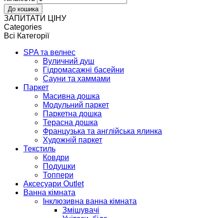
ЗАПИТАТИ ЦІНУ
Categories
Всі Категорії
SPA та велнес
Вуличний душ
Гідромасажні басейни
Сауни та хаммами
Паркет
Масивна дошка
Модульний паркет
Паркетна дошка
Терасна дошка
Французька та англійська ялинка
Художній паркет
Текстиль
Ковдри
Подушки
Топпери
Аксесуари Outlet
Ванна кімната
Інклюзивна ванна кімната
Змішувачі