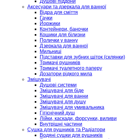
Душові піддони
Аксесуари та дзеркала для ванної
Відра для сміття
Гачки
Йоржики
Контейнери, баночки
Кошики для білизни
Полички у ванну
Дзеркала для ванної
Мильниці
Підставки для зубних щіток (склянки)
Тримачі рушників
Тримачі туалетного паперу
Дозатори рідкого мила
Змішувачі
Душові системи
Змішувачі для біде
Змішувачі для ванни
Змішувачі для душу
Змішувачі для умивальника
Гігієнічний душ
Лійки, каскади, форсунки, виливи
Внутрішні частини
Сушка для рушників та Радіатори
Водяні сушки для рушників