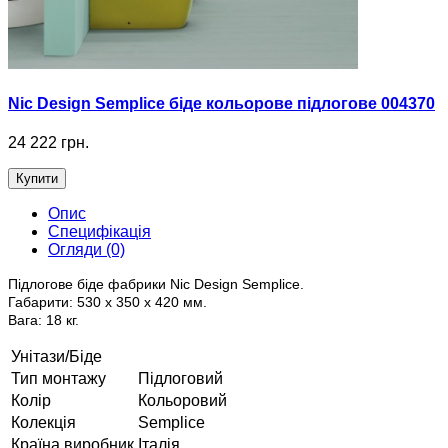
Nic Design Semplice біде кольорове підлогове 004370
24 222 грн.
Купити
Опис
Специфікація
Огляди (0)
Підлогове біде фабрики Nic Design Semplice.
Габарити: 530 х 350 х 420 мм.
Вага: 18 кг.
Унітази/Біде
Тип монтажу
Підлоговий
Колір
Кольоровий
Колекція
Semplice
Країна виробник
Італія