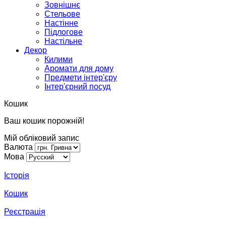
Зовнішнє
Стельове
Настінне
Підлогове
Настільне
Декор
Килими
Аромати для дому
Предмети інтер'єру
Інтер'єрний посуд
Кошик
Ваш кошик порожній!
Мій обліковий запис
Валюта
Мова
Історія
Кошик
Реєстрація