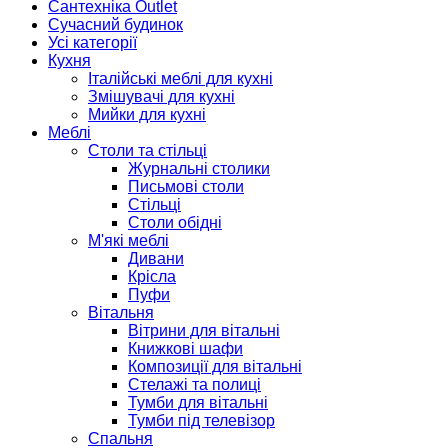
Сантехніка Outlet
Сучасний будинок
Усі категорії
Кухня
Італійські меблі для кухні
Змішувачі для кухні
Мийки для кухні
Меблі
Столи та стільці
Журнальні столики
Письмові столи
Стільці
Столи обідні
М'які меблі
Дивани
Крісла
Пуфи
Вітальня
Вітрини для вітальні
Книжкові шафи
Композиції для вітальні
Стелажі та полиці
Тумби для вітальні
Тумби під телевізор
Спальня