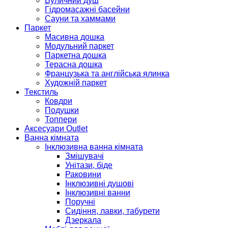
Вуличний душ
Гідромасажні басейни
Сауни та хаммами
Паркет
Масивна дошка
Модульний паркет
Паркетна дошка
Терасна дошка
Французька та англійська ялинка
Художній паркет
Текстиль
Ковдри
Подушки
Топпери
Аксесуари Outlet
Ванна кімната
Інклюзивна ванна кімната
Змішувачі
Унітази, біде
Раковини
Інклюзивні душові
Інклюзивні ванни
Поручні
Сидіння, лавки, табурети
Дзеркала