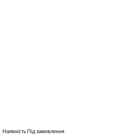
Наявнiсть
Пiд замовлення