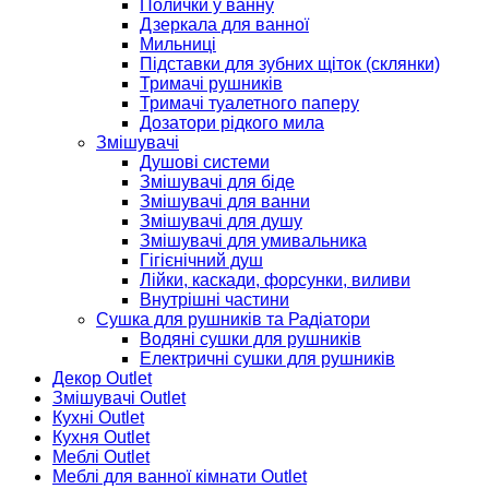
Полички у ванну
Дзеркала для ванної
Мильниці
Підставки для зубних щіток (склянки)
Тримачі рушників
Тримачі туалетного паперу
Дозатори рідкого мила
Змішувачі
Душові системи
Змішувачі для біде
Змішувачі для ванни
Змішувачі для душу
Змішувачі для умивальника
Гігієнічний душ
Лійки, каскади, форсунки, виливи
Внутрішні частини
Сушка для рушників та Радіатори
Водяні сушки для рушників
Електричні сушки для рушників
Декор Outlet
Змішувачі Outlet
Кухні Outlet
Кухня Outlet
Меблі Outlet
Меблі для ванної кімнати Outlet