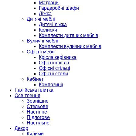
Матраци
Гардеробні шафи
Ліжка
Дитячі меблі
Дитячі ліжка
Колиски
Комплекти дитячих меблів
Вуличні меблі
Комплекти вуличних меблів
Офісні меблі
Крісла керівника
Офісні крісла
Офісні стільці
Офісні столи
Кабінет
Композиції
Італійська плитка
Освітлення
Зовнішнє
Стельове
Настінне
Підлогове
Настільне
Декор
Килими