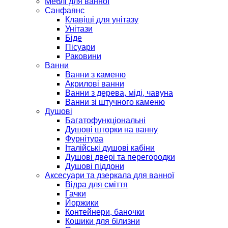
Меблі для ванної
Санфаянс
Клавіші для унітазу
Унітази
Біде
Пісуари
Раковини
Ванни
Ванни з каменю
Акрилові ванни
Ванни з дерева, міді, чавуна
Ванни зі штучного каменю
Душові
Багатофункціональні
Душові шторки на ванну
Фурнітура
Італійські душові кабіни
Душові двері та перегородки
Душові піддони
Аксесуари та дзеркала для ванної
Відра для сміття
Гачки
Йоржики
Контейнери, баночки
Кошики для білизни