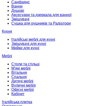
Санфаянс
Ванни
Душові
Аксесуари та дзеркала для ванної
Змішувачі
Сушка для рушників та Радіатори
Кухня
Італійські меблі для кухні
Змішувачі для кухні
Мийки для кухні
Меблі
Столи та стільці
М'які меблі
Вітальня
Спальня
Дитячі меблі
Вуличні меблі
Офісні меблі
Кабінет
Італійська плитка