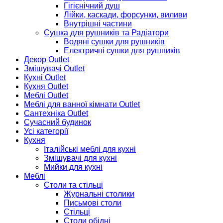
Гігієнічний душ
Лійки, каскади, форсунки, виливи
Внутрішні частини
Сушка для рушників та Радіатори
Водяні сушки для рушників
Електричні сушки для рушників
Декор Outlet
Змішувачі Outlet
Кухні Outlet
Кухня Outlet
Меблі Outlet
Меблі для ванної кімнати Outlet
Сантехніка Outlet
Сучасний будинок
Усі категорії
Кухня
Італійські меблі для кухні
Змішувачі для кухні
Мийки для кухні
Меблі
Столи та стільці
Журнальні столики
Письмові столи
Стільці
Столи обідні