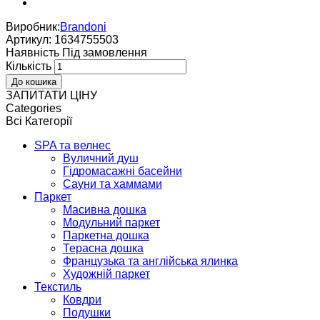
Виробник:
Brandoni
Артикул:
1634755503
Наявнiсть
Пiд замовлення
Кількість
ЗАПИТАТИ ЦІНУ
Categories
Всі Категорії
SPA та велнес
Вуличний душ
Гідромасажні басейни
Сауни та хаммами
Паркет
Масивна дошка
Модульний паркет
Паркетна дошка
Терасна дошка
Французька та англійська ялинка
Художній паркет
Текстиль
Ковдри
Подушки