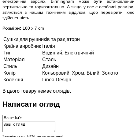
електричній версіях, Birmingham може бути встановлений
вертикально та горизонтально. А якщо у вас є особливі розміри,
зв'яжіться з нашим технічним відділом, щоб перевірити їхню
здійсненність.
Розміри:
180
x
7
cm
Сушки для рушників та радіатори
Країна виробник
Італія
Тип
Водяний, Електричний
Матеріал
Сталь
Стиль
Дизайн
Колір
Кольоровий, Хром, Білий, Золото
Колекція
Linea Design
В цього товару немає оглядів.
Написати огляд
Зверніть увагу:
HTML не перекладено!