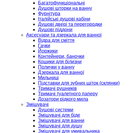
Багатофункціональні
Душові шторки на ванну
Фурнітура
Італійські душові кабіни
Душові двері та перегородки
Душові піддони
Аксесуари та дзеркала для ванної
Відра для сміття
Гачки
Йоржики
Контейнери, баночки
Кошики для білизни
Полички у ванну
Дзеркала для ванної
Мильниці
Підставки для зубних щіток (склянки)
Тримачі рушників
Тримачі туалетного паперу
Дозатори рідкого мила
Змішувачі
Душові системи
Змішувачі для біде
Змішувачі для ванни
Змішувачі для душу
Змішувачі для умивальника