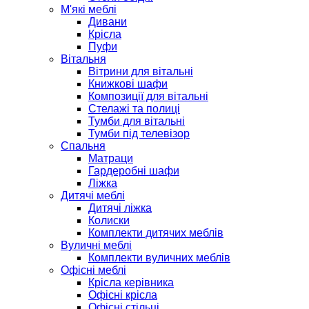
М'які меблі
Дивани
Крісла
Пуфи
Вітальня
Вітрини для вітальні
Книжкові шафи
Композиції для вітальні
Стелажі та полиці
Тумби для вітальні
Тумби під телевізор
Спальня
Матраци
Гардеробні шафи
Ліжка
Дитячі меблі
Дитячі ліжка
Колиски
Комплекти дитячих меблів
Вуличні меблі
Комплекти вуличних меблів
Офісні меблі
Крісла керівника
Офісні крісла
Офісні стільці