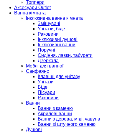
Топпери
Аксесуари Outlet
Ванна кімната
Інклюзивна ванна кімната
Змішувачі
Унітази, біде
Раковини
Інклюзивні душові
Інклюзивні ванни
Поручні
Сидіння, лавки, табурети
Дзеркала
Меблі для ванної
Санфаянс
Клавіші для унітазу
Унітази
Біде
Пісуари
Раковини
Ванни
Ванни з каменю
Акрилові ванни
Ванни з дерева, міді, чавуна
Ванни зі штучного каменю
Душові