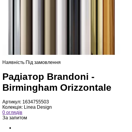
Наявнiсть
Пiд замовлення
Радіатор Brandoni -
Birmingham Orizzontale
Артикул:
1634755503
Колекція:
Linea Design
0 оглядів
За запитом