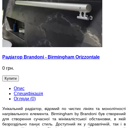
Радіатор Brandoni - Birmingham Orizzontale
0 грн.
Купити
Опис
Специфікація
Огляди (0)
Унікальний радіатор, відомий по чистих лініях та монолітності
нагрівального елемента. Birmingham by Brandoni був створений
для створення сучасної та мінімалістської обстановки, в якій
безроздільно панує стиль. Доступний як у гідравлічній, так і в