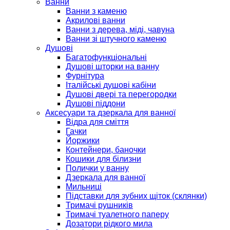
Ванни
Ванни з каменю
Акрилові ванни
Ванни з дерева, міді, чавуна
Ванни зі штучного каменю
Душові
Багатофункціональні
Душові шторки на ванну
Фурнітура
Італійські душові кабіни
Душові двері та перегородки
Душові піддони
Аксесуари та дзеркала для ванної
Відра для сміття
Гачки
Йоржики
Контейнери, баночки
Кошики для білизни
Полички у ванну
Дзеркала для ванної
Мильниці
Підставки для зубних щіток (склянки)
Тримачі рушників
Тримачі туалетного паперу
Дозатори рідкого мила