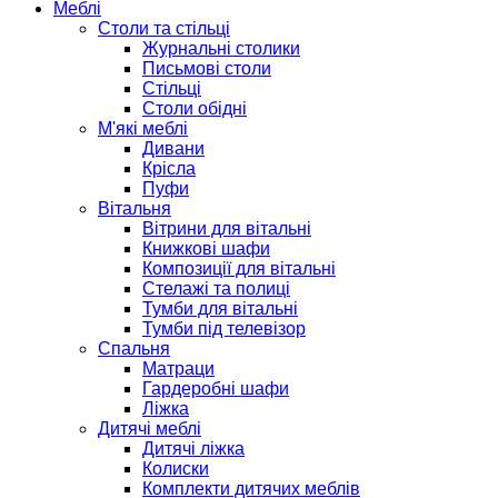
Меблі
Столи та стільці
Журнальні столики
Письмові столи
Стільці
Столи обідні
М'які меблі
Дивани
Крісла
Пуфи
Вітальня
Вітрини для вітальні
Книжкові шафи
Композиції для вітальні
Стелажі та полиці
Тумби для вітальні
Тумби під телевізор
Спальня
Матраци
Гардеробні шафи
Ліжка
Дитячі меблі
Дитячі ліжка
Колиски
Комплекти дитячих меблів