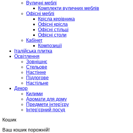
Вуличні меблі
Комплекти вуличних меблів
Офісні меблі
Крісла керівника
Офісні крісла
Офісні стільці
Офісні столи
Кабінет
Композиції
Італійська плитка
Освітлення
Зовнішнє
Стельове
Настінне
Підлогове
Настільне
Декор
Килими
Аромати для дому
Предмети інтер'єру
Інтер'єрний посуд
Кошик
Ваш кошик порожній!