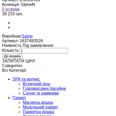
Колекція:
Stonefit
0 оглядів
38 233 грн.
Виробник:
Samo
Артикул:
1637483526
Наявнiсть
Пiд замовлення
Кількість
ЗАПИТАТИ ЦІНУ
Categories
Всі Категорії
SPA та велнес
Вуличний душ
Гідромасажні басейни
Сауни та хаммами
Паркет
Масивна дошка
Модульний паркет
Паркетна дошка