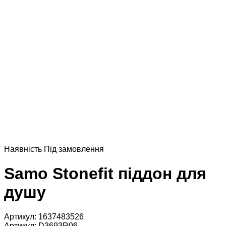
Наявнiсть
Пiд замовлення
Samo Stonefit піддон для
душу
Артикул:
1637483526
Артикул:
D3693R06