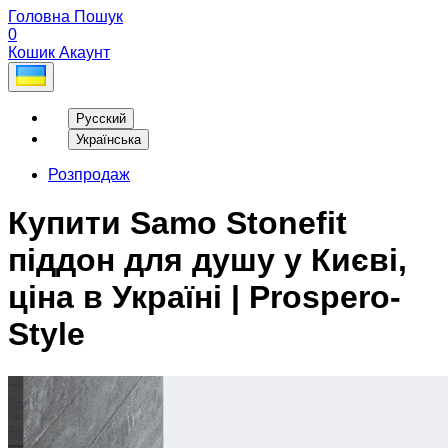
Головна
Пошук
0
Кошик
Акаунт
Русский
Українська
Розпродаж
Купити Samo Stonefit
піддон для душу у Києві,
ціна в Україні | Prospero-
Style