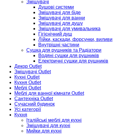
Змішувачі
Душові системи
Змішувачі для біде
Змішувачі для ванни
Змішувачі для душу
Змішувачі для умивальника
Гігієнічний душ
Лійки, каскади, форсунки, виливи
Внутрішні частини
Сушка для рушників та Радіатори
Водяні сушки для рушників
Електричні сушки для рушників
Декор Outlet
Змішувачі Outlet
Кухні Outlet
Кухня Outlet
Меблі Outlet
Меблі для ванної кімнати Outlet
Сантехніка Outlet
Сучасний будинок
Усі категорії
Кухня
Італійські меблі для кухні
Змішувачі для кухні
Мийки для кухні