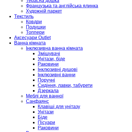
Терасна дошка
Французька та англійська ялинка
Художній паркет
Текстиль
Ковдри
Подушки
Топпери
Аксесуари Outlet
Ванна кімната
Інклюзивна ванна кімната
Змішувачі
Унітази, біде
Раковини
Інклюзивні душові
Інклюзивні ванни
Поручні
Сидіння, лавки, табурети
Дзеркала
Меблі для ванної
Санфаянс
Клавіші для унітазу
Унітази
Біде
Пісуари
Раковини