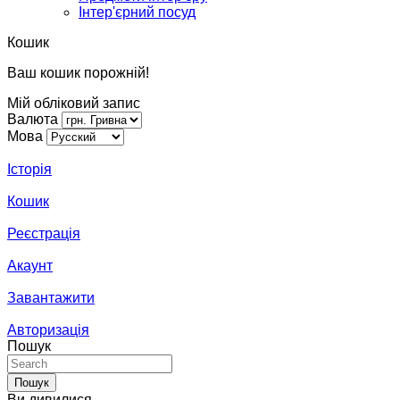
Інтер'єрний посуд
Кошик
Ваш кошик порожній!
Мій обліковий запис
Валюта
Мова
Історія
Кошик
Реєстрація
Акаунт
Завантажити
Авторизація
Пошук
Пошук
Ви дивилися