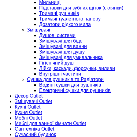
Мильниці
Підставки для зубних щіток (склянки)
Тримачі рушників
Тримачі туалетного паперу
Дозатори рідкого мила
Змішувачі
Душові системи
Змішувачі для біде
Змішувачі для ванни
Змішувачі для душу
Змішувачі для умивальника
Гігієнічний душ
Лійки, каскади, форсунки, виливи
Внутрішні частини
Сушка для рушників та Радіатори
Водяні сушки для рушників
Електричні сушки для рушників
Декор Outlet
Змішувачі Outlet
Кухні Outlet
Кухня Outlet
Меблі Outlet
Меблі для ванної кімнати Outlet
Сантехніка Outlet
Сучасний будинок