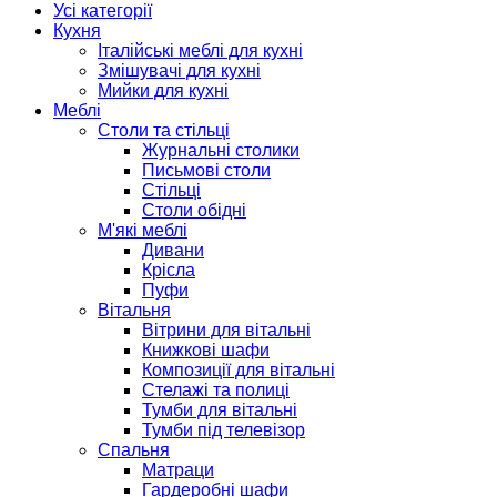
Усі категорії
Кухня
Італійські меблі для кухні
Змішувачі для кухні
Мийки для кухні
Меблі
Столи та стільці
Журнальні столики
Письмові столи
Стільці
Столи обідні
М'які меблі
Дивани
Крісла
Пуфи
Вітальня
Вітрини для вітальні
Книжкові шафи
Композиції для вітальні
Стелажі та полиці
Тумби для вітальні
Тумби під телевізор
Спальня
Матраци
Гардеробні шафи