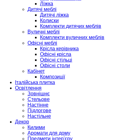
Ліжка
Дитячі меблі
Дитячі ліжка
Колиски
Комплекти дитячих меблів
Вуличні меблі
Комплекти вуличних меблів
Офісні меблі
Крісла керівника
Офісні крісла
Офісні стільці
Офісні столи
Кабінет
Композиції
Італійська плитка
Освітлення
Зовнішнє
Стельове
Настінне
Підлогове
Настільне
Декор
Килими
Аромати для дому
Предмети інтер'єру