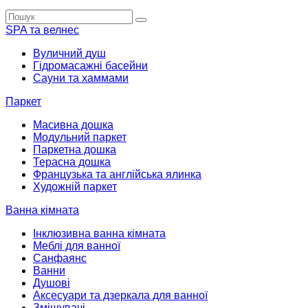
SPA та велнес
Вуличний душ
Гідромасажні басейни
Сауни та хаммами
Паркет
Масивна дошка
Модульний паркет
Паркетна дошка
Терасна дошка
Французька та англійська ялинка
Художній паркет
Ванна кімната
Інклюзивна ванна кімната
Меблі для ванної
Санфаянс
Ванни
Душові
Аксесуари та дзеркала для ванної
Змішувачі