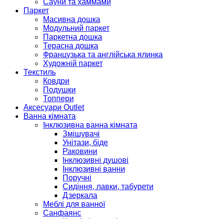
Сауни та хаммами
Паркет
Масивна дошка
Модульний паркет
Паркетна дошка
Терасна дошка
Французька та англійська ялинка
Художній паркет
Текстиль
Ковдри
Подушки
Топпери
Аксесуари Outlet
Ванна кімната
Інклюзивна ванна кімната
Змішувачі
Унітази, біде
Раковини
Інклюзивні душові
Інклюзивні ванни
Поручні
Сидіння, лавки, табурети
Дзеркала
Меблі для ванної
Санфаянс