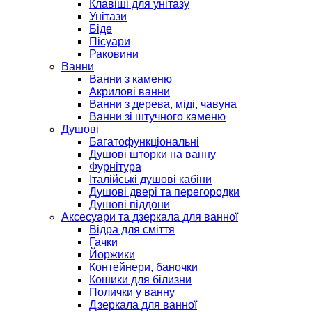
Клавіші для унітазу
Унітази
Біде
Пісуари
Раковини
Ванни
Ванни з каменю
Акрилові ванни
Ванни з дерева, міді, чавуна
Ванни зі штучного каменю
Душові
Багатофункціональні
Душові шторки на ванну
Фурнітура
Італійські душові кабіни
Душові двері та перегородки
Душові піддони
Аксесуари та дзеркала для ванної
Відра для сміття
Гачки
Йоржики
Контейнери, баночки
Кошики для білизни
Полички у ванну
Дзеркала для ванної