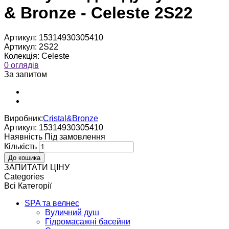
& Bronze - Celeste 2S22
Артикул:
15314930305410
Артикул:
2S22
Колекція:
Celeste
0 оглядів
За запитом
Виробник:
Cristal&Bronze
Артикул:
15314930305410
Наявнiсть
Пiд замовлення
Кількість
ЗАПИТАТИ ЦІНУ
Categories
Всі Категорії
SPA та велнес
Вуличний душ
Гідромасажні басейни