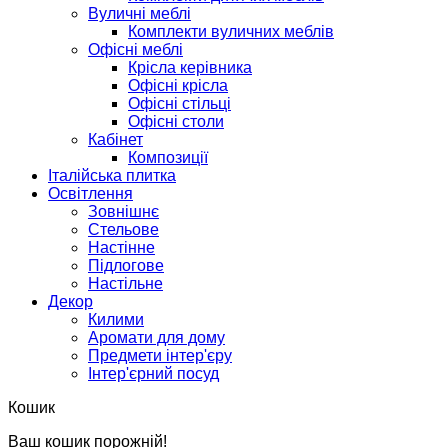
Вуличні меблі
Комплекти вуличних меблів
Офісні меблі
Крісла керівника
Офісні крісла
Офісні стільці
Офісні столи
Кабінет
Композиції
Італійська плитка
Освітлення
Зовнішнє
Стельове
Настінне
Підлогове
Настільне
Декор
Килими
Аромати для дому
Предмети інтер'єру
Інтер'єрний посуд
Кошик
Ваш кошик порожній!