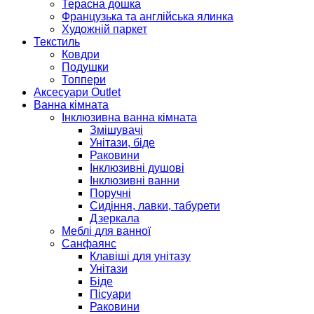
Терасна дошка
Французька та англійська ялинка
Художній паркет
Текстиль
Ковдри
Подушки
Топпери
Аксесуари Outlet
Ванна кімната
Інклюзивна ванна кімната
Змішувачі
Унітази, біде
Раковини
Інклюзивні душові
Інклюзивні ванни
Поручні
Сидіння, лавки, табурети
Дзеркала
Меблі для ванної
Санфаянс
Клавіші для унітазу
Унітази
Біде
Пісуари
Раковини