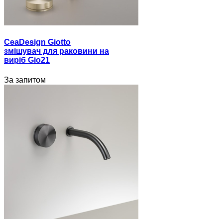
CeaDesign Giotto
змішувач для раковини на
виріб Gio21
За запитом