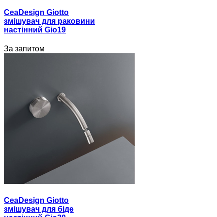
CeaDesign Giotto
змішувач для раковини
настінний Gio19
За запитом
CeaDesign Giotto
змішувач для біде