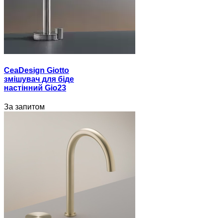
CeaDesign Giotto
змішувач для біде
настінний Gio23
За запитом