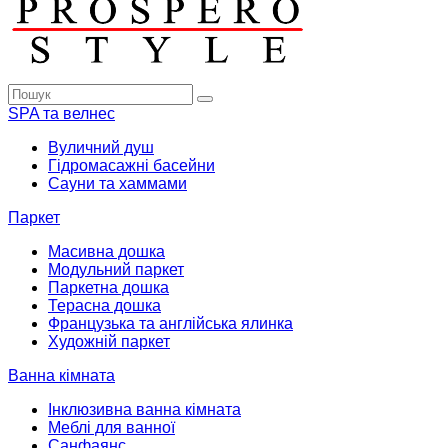
SPA та велнес
Вуличний душ
Гідромасажні басейни
Сауни та хаммами
Паркет
Масивна дошка
Модульний паркет
Паркетна дошка
Терасна дошка
Французька та англійська ялинка
Художній паркет
Ванна кімната
Інклюзивна ванна кімната
Меблі для ванної
Санфаянс