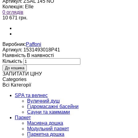
Артикул:
ZSAL 145 NO
Колекція:
Elle
0 оглядів
10 671 грн.
Виробник:
Paffoni
Артикул:
1531493018P41
Наявнiсть
В наявностi
Кількість
ЗАПИТАТИ ЦІНУ
Categories
Всі Категорії
SPA та велнес
Вуличний душ
Гідромасажні басейни
Сауни та хаммами
Паркет
Масивна дошка
Модульний паркет
Паркетна дошка