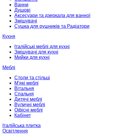
Ванни
Душові
Аксесуари та дзеркала для ванної
Змішувачі
Сушка для рушників та Радіатори
Кухня
Італійські меблі для кухні
Змішувачі для кухні
Мийки для кухні
Меблі
Столи та стільці
М'які меблі
Вітальня
Спальня
Дитячі меблі
Вуличні меблі
Офісні меблі
Кабінет
Італійська плитка
Освітлення