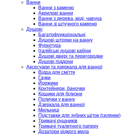
Ванни
Ванни з каменю
Акрилові ванни
Ванни з дерева, міді, чавуна
Ванни зі штучного каменю
Душові
Багатофункціональні
Душові шторки на ванну
Фурнітура
Італійські душові кабіни
Душові двері та перегородки
Душові піддони
Аксесуари та дзеркала для ванної
Відра для сміття
Гачки
Йоржики
Контейнери, баночки
Кошики для білизни
Полички у ванну
Дзеркала для ванної
Мильниці
Підставки для зубних щіток (склянки)
Тримачі рушників
Тримачі туалетного паперу
Дозатори рідкого мила