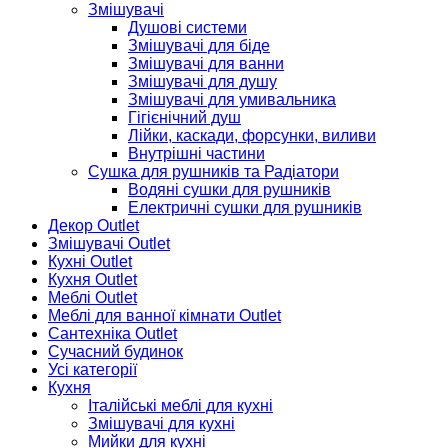
Змішувачі
Душові системи
Змішувачі для біде
Змішувачі для ванни
Змішувачі для душу
Змішувачі для умивальника
Гігієнічний душ
Лійки, каскади, форсунки, виливи
Внутрішні частини
Сушка для рушників та Радіатори
Водяні сушки для рушників
Електричні сушки для рушників
Декор Outlet
Змішувачі Outlet
Кухні Outlet
Кухня Outlet
Меблі Outlet
Меблі для ванної кімнати Outlet
Сантехніка Outlet
Сучасний будинок
Усі категорії
Кухня
Італійські меблі для кухні
Змішувачі для кухні
Мийки для кухні