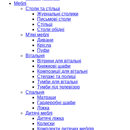
Меблі
Столи та стільці
Журнальні столики
Письмові столи
Стільці
Столи обідні
М'які меблі
Дивани
Крісла
Пуфи
Вітальня
Вітрини для вітальні
Книжкові шафи
Композиції для вітальні
Стелажі та полиці
Тумби для вітальні
Тумби під телевізор
Спальня
Матраци
Гардеробні шафи
Ліжка
Дитячі меблі
Дитячі ліжка
Колиски
Комплекти дитячих меблів