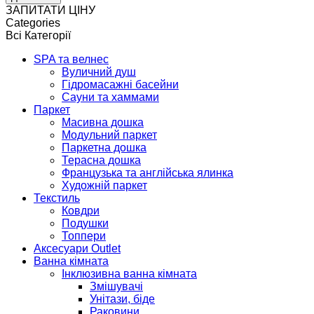
ЗАПИТАТИ ЦІНУ
Categories
Всі Категорії
SPA та велнес
Вуличний душ
Гідромасажні басейни
Сауни та хаммами
Паркет
Масивна дошка
Модульний паркет
Паркетна дошка
Терасна дошка
Французька та англійська ялинка
Художній паркет
Текстиль
Ковдри
Подушки
Топпери
Аксесуари Outlet
Ванна кімната
Інклюзивна ванна кімната
Змішувачі
Унітази, біде
Раковини