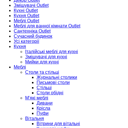
Декор Outlet
Змішувачі Outlet
Кухні Outlet
Кухня Outlet
Меблі Outlet
Меблі для ванної кімнати Outlet
Сантехніка Outlet
Сучасний будинок
Усі категорії
Кухня
Італійські меблі для кухні
Змішувачі для кухні
Мийки для кухні
Меблі
Столи та стільці
Журнальні столики
Письмові столи
Стільці
Столи обідні
М'які меблі
Дивани
Крісла
Пуфи
Вітальня
Вітрини для вітальні