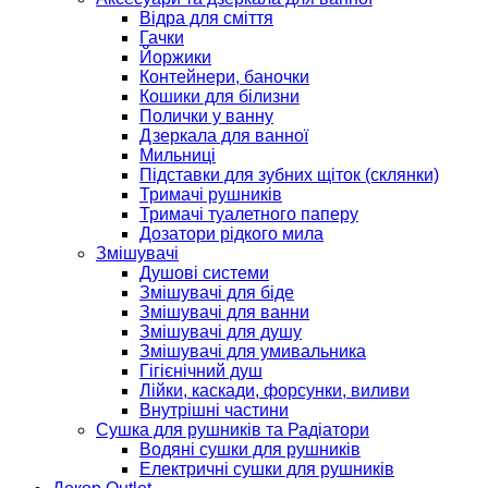
Відра для сміття
Гачки
Йоржики
Контейнери, баночки
Кошики для білизни
Полички у ванну
Дзеркала для ванної
Мильниці
Підставки для зубних щіток (склянки)
Тримачі рушників
Тримачі туалетного паперу
Дозатори рідкого мила
Змішувачі
Душові системи
Змішувачі для біде
Змішувачі для ванни
Змішувачі для душу
Змішувачі для умивальника
Гігієнічний душ
Лійки, каскади, форсунки, виливи
Внутрішні частини
Сушка для рушників та Радіатори
Водяні сушки для рушників
Електричні сушки для рушників