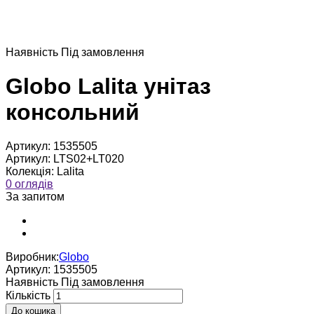
Наявнiсть
Пiд замовлення
Globo Lalita унітаз
консольний
Артикул:
1535505
Артикул:
LTS02+LT020
Колекція:
Lalita
0 оглядів
За запитом
Виробник:
Globo
Артикул:
1535505
Наявнiсть
Пiд замовлення
Кількість