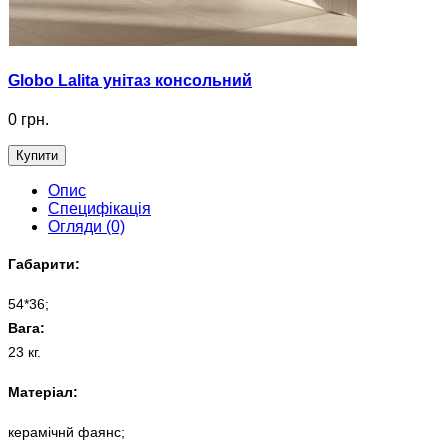
Globo Lalita унітаз консольний
0 грн.
Купити
Опис
Специфікація
Огляди (0)
Габарити:
54*36;
Вага:
23 кг.
Матеріал:
керамічнй фаянс;