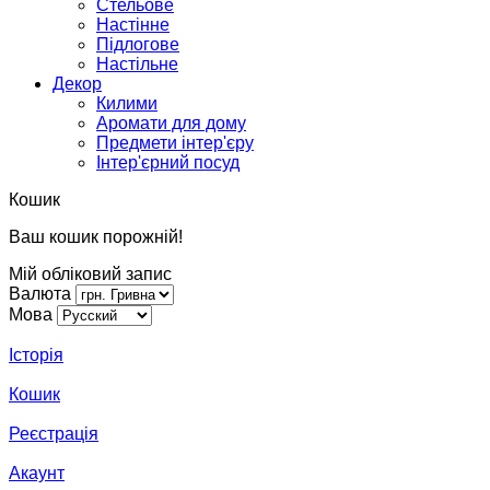
Стельове
Настінне
Підлогове
Настільне
Декор
Килими
Аромати для дому
Предмети інтер'єру
Інтер'єрний посуд
Кошик
Ваш кошик порожній!
Мій обліковий запис
Валюта
Мова
Історія
Кошик
Реєстрація
Акаунт