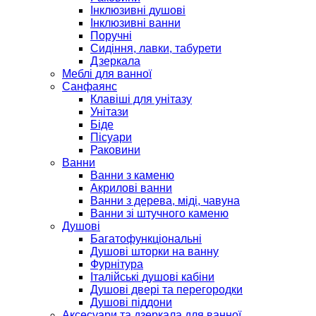
Інклюзивні душові
Інклюзивні ванни
Поручні
Сидіння, лавки, табурети
Дзеркала
Меблі для ванної
Санфаянс
Клавіші для унітазу
Унітази
Біде
Пісуари
Раковини
Ванни
Ванни з каменю
Акрилові ванни
Ванни з дерева, міді, чавуна
Ванни зі штучного каменю
Душові
Багатофункціональні
Душові шторки на ванну
Фурнітура
Італійські душові кабіни
Душові двері та перегородки
Душові піддони
Аксесуари та дзеркала для ванної