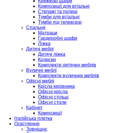
Книжкові шафи
Композиції для вітальні
Стелажі та полиці
Тумби для вітальні
Тумби під телевізор
Спальня
Матраци
Гардеробні шафи
Ліжка
Дитячі меблі
Дитячі ліжка
Колиски
Комплекти дитячих меблів
Вуличні меблі
Комплекти вуличних меблів
Офісні меблі
Крісла керівника
Офісні крісла
Офісні стільці
Офісні столи
Кабінет
Композиції
Італійська плитка
Освітлення
Зовнішнє