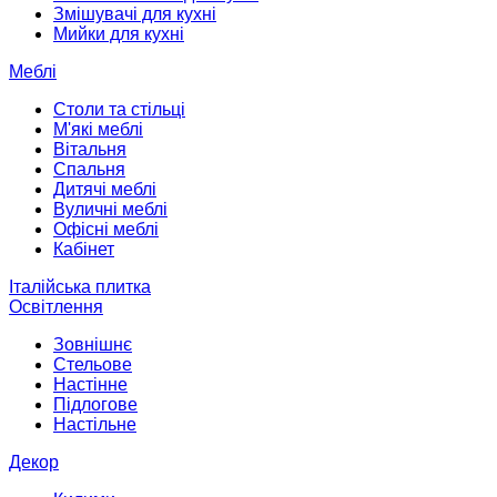
Змішувачі для кухні
Мийки для кухні
Меблі
Столи та стільці
М'які меблі
Вітальня
Спальня
Дитячі меблі
Вуличні меблі
Офісні меблі
Кабінет
Італійська плитка
Освітлення
Зовнішнє
Стельове
Настінне
Підлогове
Настільне
Декор