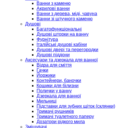
Ванни з каменю
Акрилові ванни
Ванни з дерева, міді, чавуна
Ванни зі штучного каменю
Душові
Багатофункціональні
Душові шторки на ванну
Фурнітура
Італійські душові кабіни
Душові двері та перегородки
Душові піддони
Аксесуари та дзеркала для ванної
Відра для сміття
Гачки
Йоржики
Контейнери, баночки
Кошики для білизни
Полички у ванну
Дзеркала для ванної
Мильниці
Підставки для зубних щіток (склянки)
Тримачі рушників
Тримачі туалетного паперу
Дозатори рідкого мила
Змішувачі