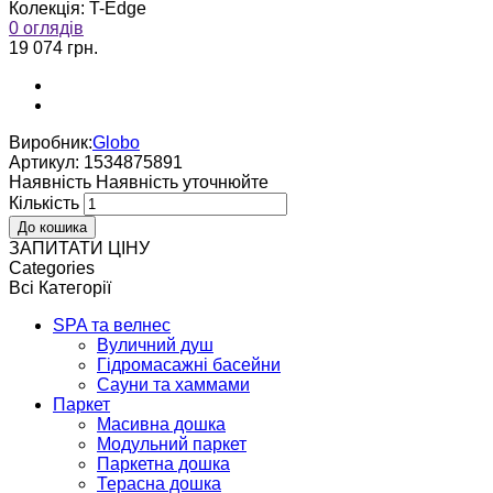
Колекція:
T-Edge
0 оглядів
19 074 грн.
Виробник:
Globo
Артикул:
1534875891
Наявнiсть
Наявнiсть уточнюйте
Кількість
ЗАПИТАТИ ЦІНУ
Categories
Всі Категорії
SPA та велнес
Вуличний душ
Гідромасажні басейни
Сауни та хаммами
Паркет
Масивна дошка
Модульний паркет
Паркетна дошка
Терасна дошка