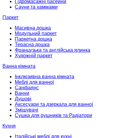
Гідромасажні басейни
Сауни та хаммами
Паркет
Масивна дошка
Модульний паркет
Паркетна дошка
Терасна дошка
Французька та англійська ялинка
Художній паркет
Ванна кімната
Інклюзивна ванна кімната
Меблі для ванної
Санфаянс
Ванни
Душові
Аксесуари та дзеркала для ванної
Змішувачі
Сушка для рушників та Радіатори
Кухня
Італійські меблі для кухні