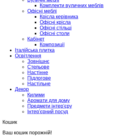
Комплекти вуличних меблів
Офісні меблі
Крісла керівника
Офісні крісла
Офісні стільці
Офісні столи
Кабінет
Композиції
Італійська плитка
Освітлення
Зовнішнє
Стельове
Настінне
Підлогове
Настільне
Декор
Килими
Аромати для дому
Предмети інтер'єру
Інтер'єрний посуд
Кошик
Ваш кошик порожній!