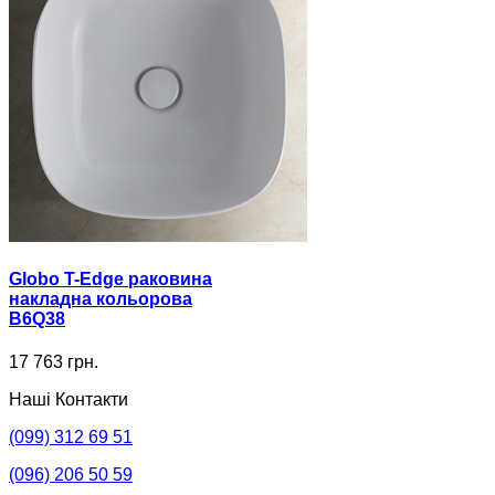
Globo T-Edge раковина
накладна кольорова
B6Q38
17 763 грн.
Наші Контакти
(099) 312 69 51
(096) 206 50 59