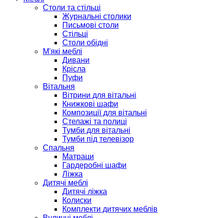
Столи та стільці
Журнальні столики
Письмові столи
Стільці
Столи обідні
М'які меблі
Дивани
Крісла
Пуфи
Вітальня
Вітрини для вітальні
Книжкові шафи
Композиції для вітальні
Стелажі та полиці
Тумби для вітальні
Тумби під телевізор
Спальня
Матраци
Гардеробні шафи
Ліжка
Дитячі меблі
Дитячі ліжка
Колиски
Комплекти дитячих меблів
Вуличні меблі