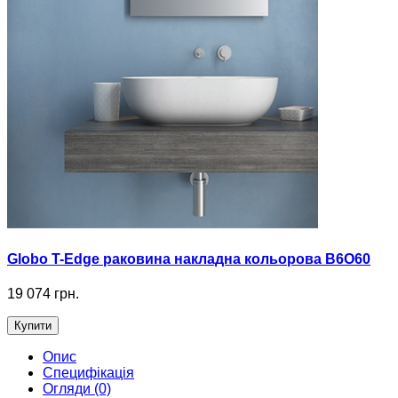
Globo T-Edge раковина накладна кольорова B6O60
19 074 грн.
Купити
Опис
Специфікація
Огляди (0)