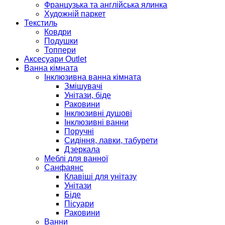
Французька та англійська ялинка
Художній паркет
Текстиль
Ковдри
Подушки
Топпери
Аксесуари Outlet
Ванна кімната
Інклюзивна ванна кімната
Змішувачі
Унітази, біде
Раковини
Інклюзивні душові
Інклюзивні ванни
Поручні
Сидіння, лавки, табурети
Дзеркала
Меблі для ванної
Санфаянс
Клавіші для унітазу
Унітази
Біде
Пісуари
Раковини
Ванни