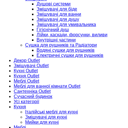
Душові системи
Змішувачі для біде
Змішувачі для ванни
Змішувачі для душу
Змішувачі для умивальника
Гігієнічний душ
Лійки, каскади, форсунки, виливи
Внутрішні частини
Сушка для рушників та Радіатори
Водяні сушки для рушників
Електричні сушки для рушників
Декор Outlet
Змішувачі Outlet
Кухні Outlet
Кухня Outlet
Меблі Outlet
Меблі для ванної кімнати Outlet
Сантехніка Outlet
Сучасний будинок
Усі категорії
Кухня
Італійські меблі для кухні
Змішувачі для кухні
Мийки для кухні
Меблі