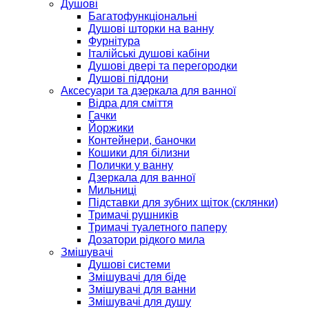
Душові
Багатофункціональні
Душові шторки на ванну
Фурнітура
Італійські душові кабіни
Душові двері та перегородки
Душові піддони
Аксесуари та дзеркала для ванної
Відра для сміття
Гачки
Йоржики
Контейнери, баночки
Кошики для білизни
Полички у ванну
Дзеркала для ванної
Мильниці
Підставки для зубних щіток (склянки)
Тримачі рушників
Тримачі туалетного паперу
Дозатори рідкого мила
Змішувачі
Душові системи
Змішувачі для біде
Змішувачі для ванни
Змішувачі для душу