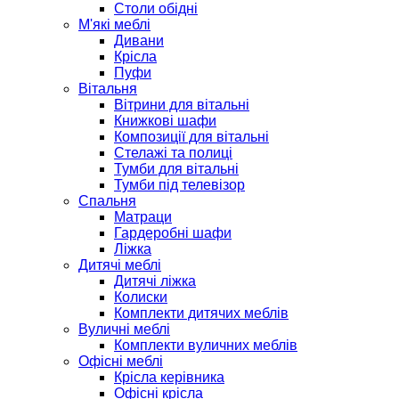
Столи обідні
М'які меблі
Дивани
Крісла
Пуфи
Вітальня
Вітрини для вітальні
Книжкові шафи
Композиції для вітальні
Стелажі та полиці
Тумби для вітальні
Тумби під телевізор
Спальня
Матраци
Гардеробні шафи
Ліжка
Дитячі меблі
Дитячі ліжка
Колиски
Комплекти дитячих меблів
Вуличні меблі
Комплекти вуличних меблів
Офісні меблі
Крісла керівника
Офісні крісла