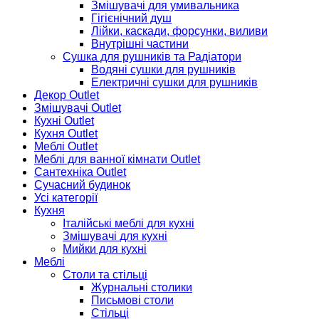
Змішувачі для умивальника
Гігієнічний душ
Лійки, каскади, форсунки, виливи
Внутрішні частини
Сушка для рушників та Радіатори
Водяні сушки для рушників
Електричні сушки для рушників
Декор Outlet
Змішувачі Outlet
Кухні Outlet
Кухня Outlet
Меблі Outlet
Меблі для ванної кімнати Outlet
Сантехніка Outlet
Сучасний будинок
Усі категорії
Кухня
Італійські меблі для кухні
Змішувачі для кухні
Мийки для кухні
Меблі
Столи та стільці
Журнальні столики
Письмові столи
Стільці