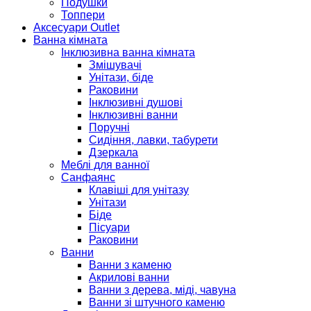
Подушки
Топпери
Аксесуари Outlet
Ванна кімната
Інклюзивна ванна кімната
Змішувачі
Унітази, біде
Раковини
Інклюзивні душові
Інклюзивні ванни
Поручні
Сидіння, лавки, табурети
Дзеркала
Меблі для ванної
Санфаянс
Клавіші для унітазу
Унітази
Біде
Пісуари
Раковини
Ванни
Ванни з каменю
Акрилові ванни
Ванни з дерева, міді, чавуна
Ванни зі штучного каменю