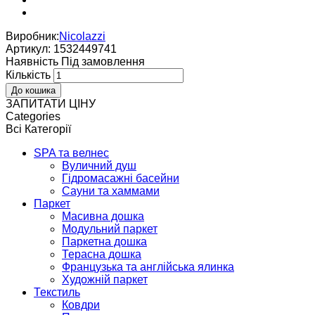
Виробник:
Nicolazzi
Артикул:
1532449741
Наявнiсть
Пiд замовлення
Кількість
ЗАПИТАТИ ЦІНУ
Categories
Всі Категорії
SPA та велнес
Вуличний душ
Гідромасажні басейни
Сауни та хаммами
Паркет
Масивна дошка
Модульний паркет
Паркетна дошка
Терасна дошка
Французька та англійська ялинка
Художній паркет
Текстиль
Ковдри