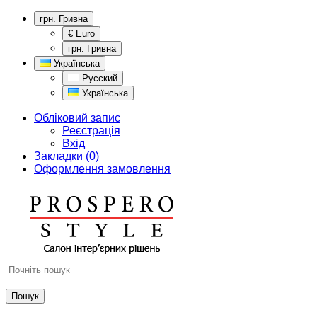
грн. Гривна
€ Euro
грн. Гривна
Українська
Русский
Українська
Обліковий запис
Реєстрація
Вхід
Закладки (0)
Оформлення замовлення
Пошук