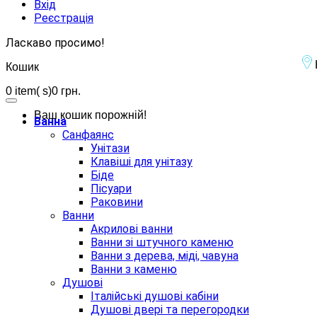
Вхід
Реєстрація
Ласкаво просимо!
Кошик
0
item( s)
0 грн.
Ваш кошик порожній!
Ванна
Санфаянс
Унітази
Клавіші для унітазу
Біде
Пісуари
Раковини
Ванни
Акрилові ванни
Ванни зі штучного каменю
Ванни з дерева, міді, чавуна
Ванни з каменю
Душові
Італійські душові кабіни
Душові двері та перегородки