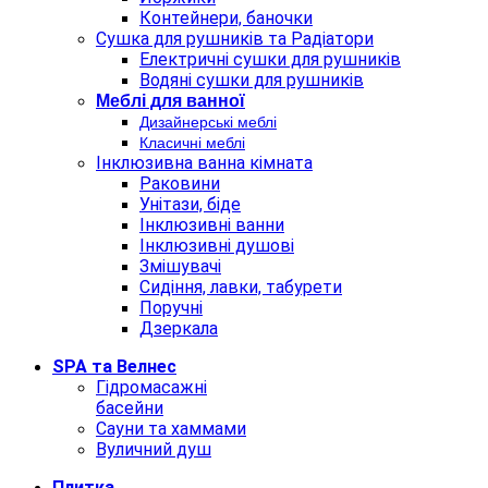
Контейнери, баночки
Сушка для рушників та Радіатори
Електричні сушки для рушників
Водяні сушки для рушників
Меблi для ванної
Дизайнерські меблі
Класичні меблі
Інклюзивна ванна кімната
Раковини
Унітази, біде
Інклюзивні ванни
Інклюзивні душові
Змішувачі
Сидіння, лавки, табурети
Поручні
Дзеркала
SPA та Велнес
Гідромасажні
басейни
Сауни та хаммами
Вуличний душ
Плитка