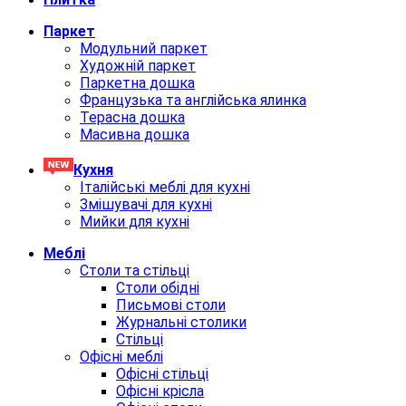
Паркет
Модульний паркет
Художній паркет
Паркетна дошка
Французька та англійська ялинка
Терасна дошка
Масивна дошка
Кухня
Італійські меблі для кухні
Змішувачі для кухні
Мийки для кухні
Меблi
Столи та стільці
Столи обідні
Письмові столи
Журнальні столики
Стільці
Офісні меблі
Офісні стільці
Офісні крісла