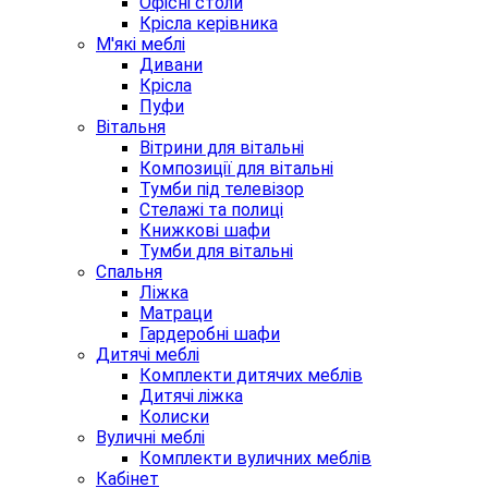
Офісні столи
Крісла керівника
М'які меблі
Дивани
Крісла
Пуфи
Вітальня
Вітрини для вітальні
Композиції для вітальні
Тумби під телевізор
Стелажі та полиці
Книжкові шафи
Тумби для вітальні
Спальня
Ліжка
Матраци
Гардеробні шафи
Дитячі меблі
Комплекти дитячих меблів
Дитячі ліжка
Колиски
Вуличні меблі
Комплекти вуличних меблів
Кабінет