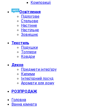
Композиції
Освiтлення
Підлогове
Стельове
Настінне
Настільне
Зовнішнє
Текстиль
Подушки
Топпери
Ковдри
Декор
Предмети інтер'єру
Килими
Інтер'єрний посуд
Аромати для дому
РОЗПРОДАЖ
Головна
Ванна кімната