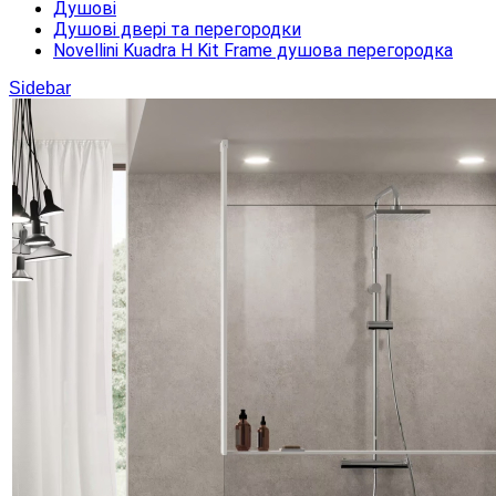
Душові
Душові двері та перегородки
Novellini Kuadra H Kit Frame душова перегородка
Sidebar