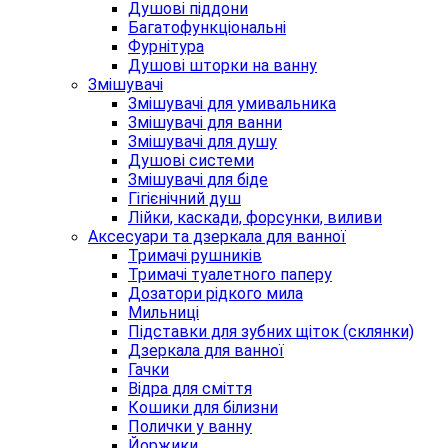
Душові піддони
Багатофункціональні
Фурнітура
Душові шторки на ванну
Змішувачі
Змішувачі для умивальника
Змішувачі для ванни
Змішувачі для душу
Душові системи
Змішувачі для біде
Гігієнічний душ
Лійки, каскади, форсунки, виливи
Аксесуари та дзеркала для ванної
Тримачі рушників
Тримачі туалетного паперу
Дозатори рідкого мила
Мильниці
Підставки для зубних щіток (склянки)
Дзеркала для ванної
Гачки
Відра для сміття
Кошики для білизни
Полички у ванну
Йоржики