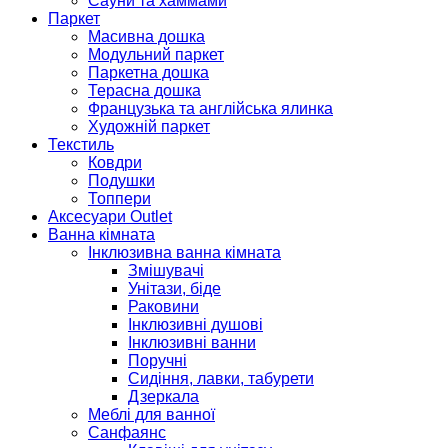
Сауни та хаммами
Паркет
Масивна дошка
Модульний паркет
Паркетна дошка
Терасна дошка
Французька та англійська ялинка
Художній паркет
Текстиль
Ковдри
Подушки
Топпери
Аксесуари Outlet
Ванна кімната
Інклюзивна ванна кімната
Змішувачі
Унітази, біде
Раковини
Інклюзивні душові
Інклюзивні ванни
Поручні
Сидіння, лавки, табурети
Дзеркала
Меблі для ванної
Санфаянс