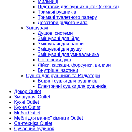
Мильниці
Підставки для зубних щіток (склянки)
Тримачі рушників
Тримачі туалетного паперу
Дозатори рідкого мила
Змішувачі
Душові системи
Змішувачі для біде
Змішувачі для ванни
Змішувачі для душу
Змішувачі для умивальника
Гігієнічний душ
Лійки, каскади, форсунки, виливи
Внутрішні частини
Сушка для рушників та Радіатори
Водяні сушки для рушників
Електричні сушки для рушників
Декор Outlet
Змішувачі Outlet
Кухні Outlet
Кухня Outlet
Меблі Outlet
Меблі для ванної кімнати Outlet
Сантехніка Outlet
Сучасний будинок