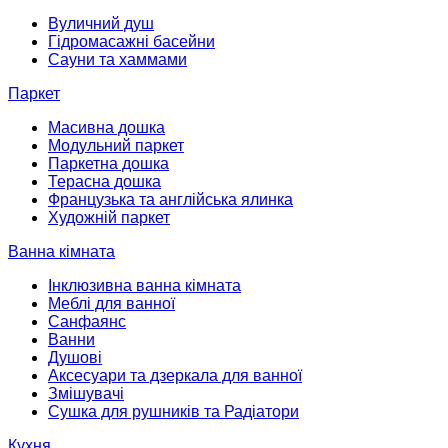
Вуличний душ
Гідромасажні басейни
Сауни та хаммами
Паркет
Масивна дошка
Модульний паркет
Паркетна дошка
Терасна дошка
Французька та англійська ялинка
Художній паркет
Ванна кімната
Інклюзивна ванна кімната
Меблі для ванної
Санфаянс
Ванни
Душові
Аксесуари та дзеркала для ванної
Змішувачі
Сушка для рушників та Радіатори
Кухня