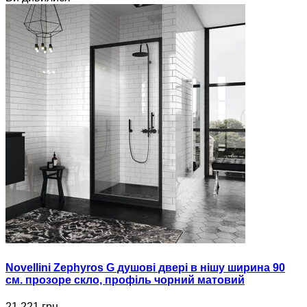
Novellini Zephyros G душові двері в нішу ширина 90
см. прозоре скло, профіль чорний матовий
21 221 грн.