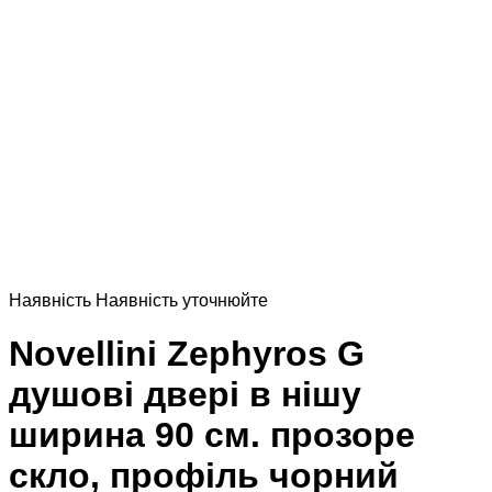
Наявнiсть
Наявнiсть уточнюйте
Novellini Zephyros G
душові двері в нішу
ширина 90 см. прозоре
скло, профіль чорний