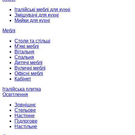
Італійські меблі для кухні
Змішувачі для кухні
Мийки для кухні
Меблі
Столи та стільці
М'які меблі
Вітальня
Спальня
Дитячі меблі
Вуличні меблі
Офісні меблі
Кабінет
Італійська плитка
Освітлення
Зовнішнє
Стельове
Настінне
Підлогове
Настільне