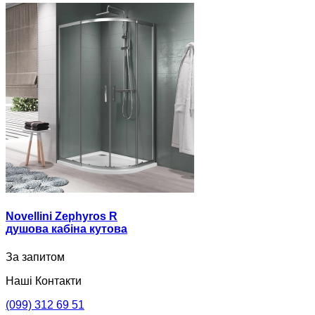
Novellini Zephyros R
душова кабіна кутова
За запитом
Наші Контакти
(099) 312 69 51