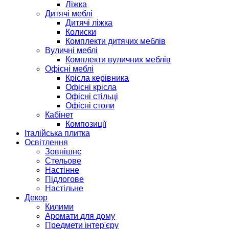
Ліжка
Дитячі меблі
Дитячі ліжка
Колиски
Комплекти дитячих меблів
Вуличні меблі
Комплекти вуличних меблів
Офісні меблі
Крісла керівника
Офісні крісла
Офісні стільці
Офісні столи
Кабінет
Композиції
Італійська плитка
Освітлення
Зовнішнє
Стельове
Настінне
Підлогове
Настільне
Декор
Килими
Аромати для дому
Предмети інтер'єру