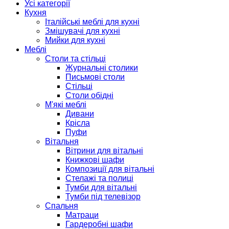
Усі категорії
Кухня
Італійські меблі для кухні
Змішувачі для кухні
Мийки для кухні
Меблі
Столи та стільці
Журнальні столики
Письмові столи
Стільці
Столи обідні
М'які меблі
Дивани
Крісла
Пуфи
Вітальня
Вітрини для вітальні
Книжкові шафи
Композиції для вітальні
Стелажі та полиці
Тумби для вітальні
Тумби під телевізор
Спальня
Матраци
Гардеробні шафи