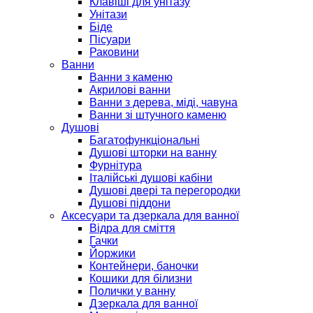
Клавіші для унітазу
Унітази
Біде
Пісуари
Раковини
Ванни
Ванни з каменю
Акрилові ванни
Ванни з дерева, міді, чавуна
Ванни зі штучного каменю
Душові
Багатофункціональні
Душові шторки на ванну
Фурнітура
Італійські душові кабіни
Душові двері та перегородки
Душові піддони
Аксесуари та дзеркала для ванної
Відра для сміття
Гачки
Йоржики
Контейнери, баночки
Кошики для білизни
Полички у ванну
Дзеркала для ванної