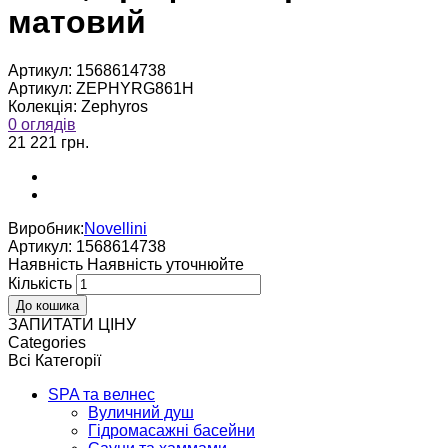
матовий
Артикул:
1568614738
Артикул:
ZEPHYRG861H
Колекція:
Zephyros
0 оглядів
21 221 грн.
Виробник:
Novellini
Артикул:
1568614738
Наявнiсть
Наявнiсть уточнюйте
Кількість
ЗАПИТАТИ ЦІНУ
Categories
Всі Категорії
SPA та велнес
Вуличний душ
Гідромасажні басейни