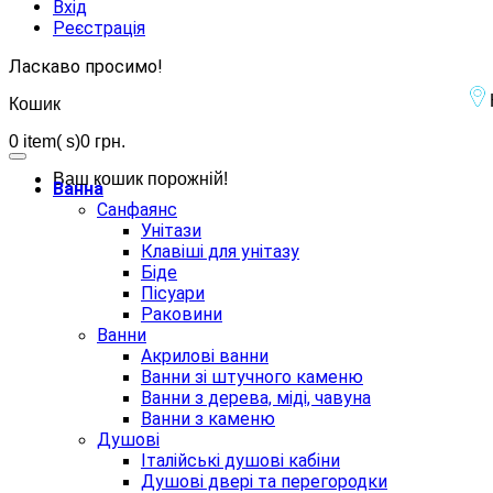
Вхід
Реєстрація
Ласкаво просимо!
Кошик
0
item( s)
0 грн.
Ваш кошик порожній!
Ванна
Санфаянс
Унітази
Клавіші для унітазу
Біде
Пісуари
Раковини
Ванни
Акрилові ванни
Ванни зі штучного каменю
Ванни з дерева, міді, чавуна
Ванни з каменю
Душові
Італійські душові кабіни
Душові двері та перегородки