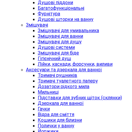
Душові піддони
Багатофункціональні
Фурнітура
Душові шторки на ванну
Змішувачі
Змішувачі для умивальника
Змішувачі для ванни
Змішувачі для душу
Душові системи
Змішувачі для біде
Гігієнічний душ
Лійки, каскади, форсунки, виливи
Аксесуари та дзеркала для ванної
Тримачі рушників
Тримачі туалетного паперу
Дозатори рідкого мила
Мильниці
Підставки для зубних щіток (склянки)
Дзеркала для ванної
Гачки
Відра для сміття
Кошики для білизни
Полички у ванну
Йоржики