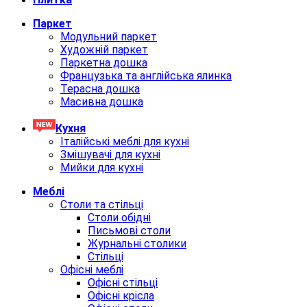
Паркет
Модульний паркет
Художній паркет
Паркетна дошка
Французька та англійська ялинка
Терасна дошка
Масивна дошка
Кухня
Італійські меблі для кухні
Змішувачі для кухні
Мийки для кухні
Меблi
Столи та стільці
Столи обідні
Письмові столи
Журнальні столики
Стільці
Офісні меблі
Офісні стільці
Офісні крісла