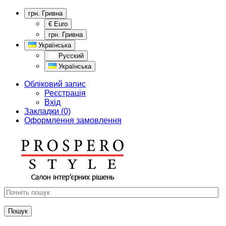
грн. Гривна
€ Euro
грн. Гривна
Українська
Русский
Українська
Обліковий запис
Реєстрація
Вхід
Закладки (0)
Оформлення замовлення
Пошук