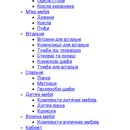
Офісні столи
Крісла керівника
М'які меблі
Дивани
Крісла
Пуфи
Вітальня
Вітрини для вітальні
Композиції для вітальні
Тумби під телевізор
Стелажі та полиці
Книжкові шафи
Тумби для вітальні
Спальня
Ліжка
Матраци
Гардеробні шафи
Дитячі меблі
Комплекти дитячих меблів
Дитячі ліжка
Колиски
Вуличні меблі
Комплекти вуличних меблів
Кабінет