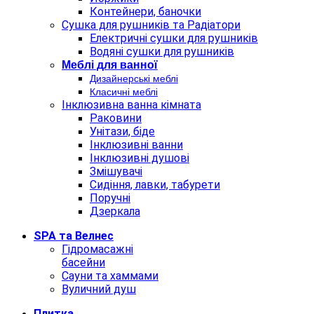
Контейнери, баночки
Сушка для рушників та Радіатори
Електричні сушки для рушників
Водяні сушки для рушників
Меблi для ванної
Дизайнерські меблі
Класичні меблі
Інклюзивна ванна кімната
Раковини
Унітази, біде
Інклюзивні ванни
Інклюзивні душові
Змішувачі
Сидіння, лавки, табурети
Поручні
Дзеркала
SPA та Велнес
Гідромасажні
басейни
Сауни та хаммами
Вуличний душ
Плитка