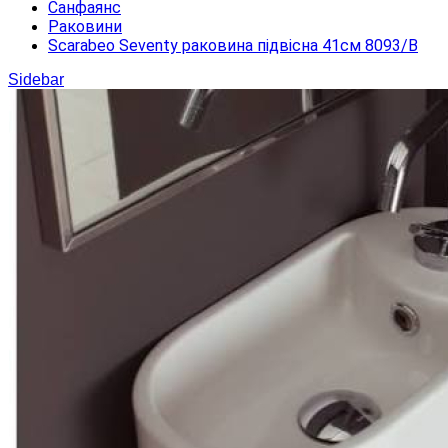
Санфаянс
Раковини
Scarabeo Seventy раковина підвісна 41см 8093/B
Sidebar