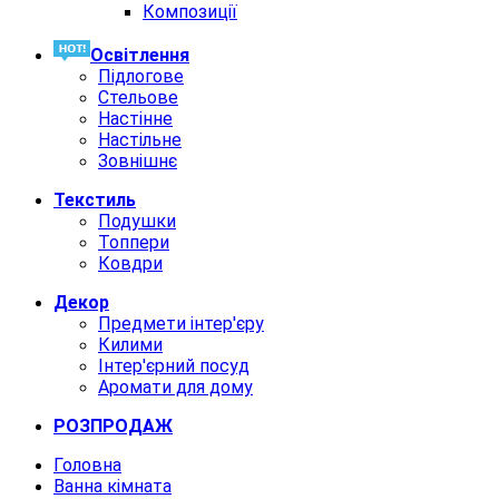
Композиції
Освiтлення
Підлогове
Стельове
Настінне
Настільне
Зовнішнє
Текстиль
Подушки
Топпери
Ковдри
Декор
Предмети інтер'єру
Килими
Інтер'єрний посуд
Аромати для дому
РОЗПРОДАЖ
Головна
Ванна кімната