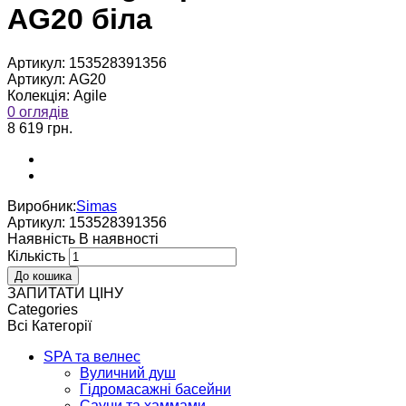
AG20 біла
Артикул:
153528391356
Артикул:
AG20
Колекція:
Agile
0 оглядів
8 619 грн.
Виробник:
Simas
Артикул:
153528391356
Наявнiсть
В наявностi
Кількість
ЗАПИТАТИ ЦІНУ
Categories
Всі Категорії
SPA та велнес
Вуличний душ
Гідромасажні басейни
Сауни та хаммами