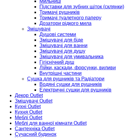
Мильниці
Підставки для зубних щіток (склянки)
Тримачі рушників
Тримачі туалетного паперу
Дозатори рідкого мила
Змішувачі
Душові системи
Змішувачі для біде
Змішувачі для ванни
Змішувачі для душу
Змішувачі для умивальника
Гігієнічний душ
Лійки, каскади, форсунки, виливи
Внутрішні частини
Сушка для рушників та Радіатори
Водяні сушки для рушників
Електричні сушки для рушників
Декор Outlet
Змішувачі Outlet
Кухні Outlet
Кухня Outlet
Меблі Outlet
Меблі для ванної кімнати Outlet
Сантехніка Outlet
Сучасний будинок