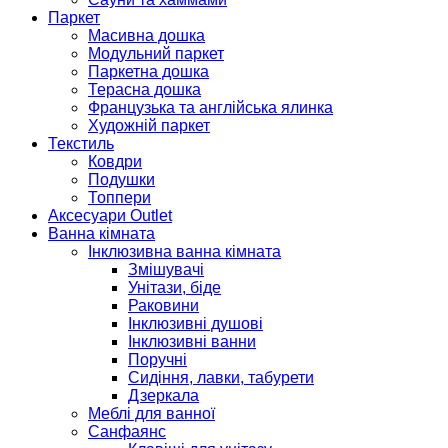
Паркет
Масивна дошка
Модульний паркет
Паркетна дошка
Терасна дошка
Французька та англійська ялинка
Художній паркет
Текстиль
Ковдри
Подушки
Топпери
Аксесуари Outlet
Ванна кімната
Інклюзивна ванна кімната
Змішувачі
Унітази, біде
Раковини
Інклюзивні душові
Інклюзивні ванни
Поручні
Сидіння, лавки, табурети
Дзеркала
Меблі для ванної
Санфаянс