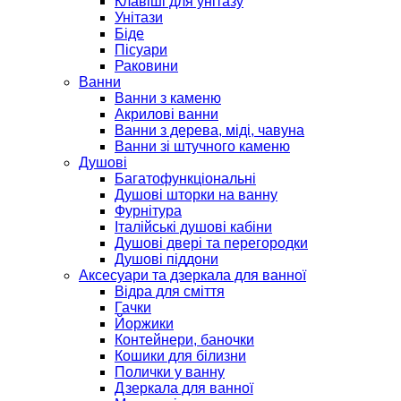
Клавіші для унітазу
Унітази
Біде
Пісуари
Раковини
Ванни
Ванни з каменю
Акрилові ванни
Ванни з дерева, міді, чавуна
Ванни зі штучного каменю
Душові
Багатофункціональні
Душові шторки на ванну
Фурнітура
Італійські душові кабіни
Душові двері та перегородки
Душові піддони
Аксесуари та дзеркала для ванної
Відра для сміття
Гачки
Йоржики
Контейнери, баночки
Кошики для білизни
Полички у ванну
Дзеркала для ванної