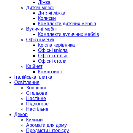
Ліжка
Дитячі меблі
Дитячі ліжка
Колиски
Комплекти дитячих меблів
Вуличні меблі
Комплекти вуличних меблів
Офісні меблі
Крісла керівника
Офісні крісла
Офісні стільці
Офісні столи
Кабінет
Композиції
Італійська плитка
Освітлення
Зовнішнє
Стельове
Настінне
Підлогове
Настільне
Декор
Килими
Аромати для дому
Предмети інтер'єру