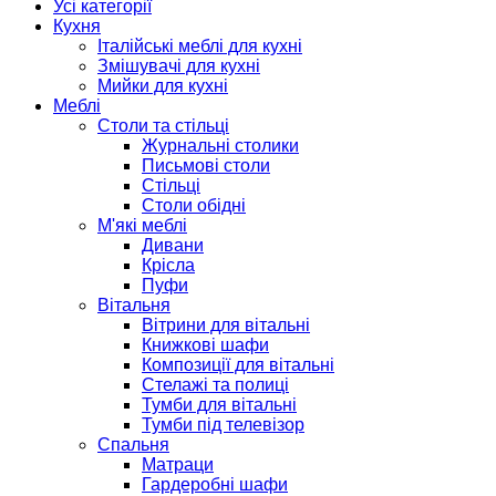
Усі категорії
Кухня
Італійські меблі для кухні
Змішувачі для кухні
Мийки для кухні
Меблі
Столи та стільці
Журнальні столики
Письмові столи
Стільці
Столи обідні
М'які меблі
Дивани
Крісла
Пуфи
Вітальня
Вітрини для вітальні
Книжкові шафи
Композиції для вітальні
Стелажі та полиці
Тумби для вітальні
Тумби під телевізор
Спальня
Матраци
Гардеробні шафи