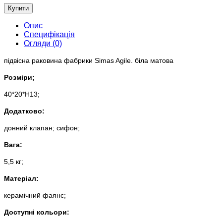
Купити
Опис
Специфікація
Огляди (0)
підвісна раковина фабрики Simas Agile. біла матова
Розміри;
40*20*Н13;
Додатково:
донний клапан; сифон;
Вага:
5,5 кг;
Матеріал:
керамічний фаянс;
Доступні кольори: