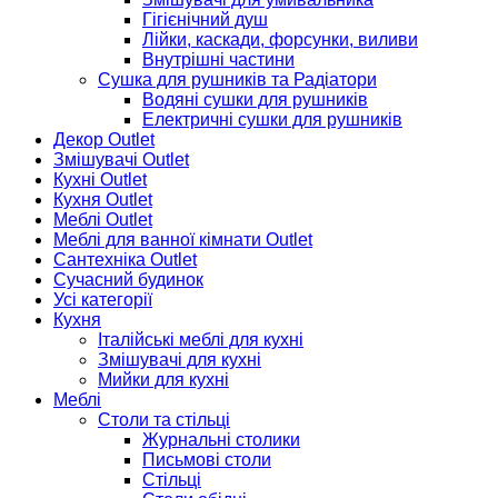
Гігієнічний душ
Лійки, каскади, форсунки, виливи
Внутрішні частини
Сушка для рушників та Радіатори
Водяні сушки для рушників
Електричні сушки для рушників
Декор Outlet
Змішувачі Outlet
Кухні Outlet
Кухня Outlet
Меблі Outlet
Меблі для ванної кімнати Outlet
Сантехніка Outlet
Сучасний будинок
Усі категорії
Кухня
Італійські меблі для кухні
Змішувачі для кухні
Мийки для кухні
Меблі
Столи та стільці
Журнальні столики
Письмові столи
Стільці