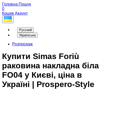
Головна
Пошук
0
Кошик
Акаунт
Русский
Українська
Розпродаж
Купити Simas Foriù
раковина накладна біла
FO04 у Києві, ціна в
Україні | Prospero-Style