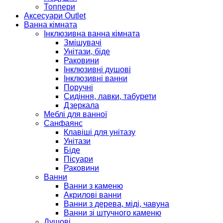
Топпери
Аксесуари Outlet
Ванна кімната
Інклюзивна ванна кімната
Змішувачі
Унітази, біде
Раковини
Інклюзивні душові
Інклюзивні ванни
Поручні
Сидіння, лавки, табурети
Дзеркала
Меблі для ванної
Санфаянс
Клавіші для унітазу
Унітази
Біде
Пісуари
Раковини
Ванни
Ванни з каменю
Акрилові ванни
Ванни з дерева, міді, чавуна
Ванни зі штучного каменю
Душові