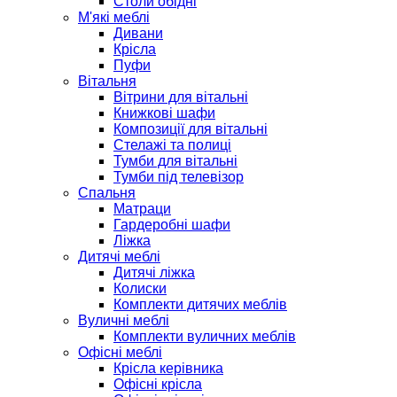
Столи обідні
М'які меблі
Дивани
Крісла
Пуфи
Вітальня
Вітрини для вітальні
Книжкові шафи
Композиції для вітальні
Стелажі та полиці
Тумби для вітальні
Тумби під телевізор
Спальня
Матраци
Гардеробні шафи
Ліжка
Дитячі меблі
Дитячі ліжка
Колиски
Комплекти дитячих меблів
Вуличні меблі
Комплекти вуличних меблів
Офісні меблі
Крісла керівника
Офісні крісла