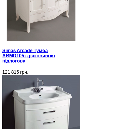
Simas Arcade Тумба
ARMD105 з раковиною
підлогова
121 815 грн.