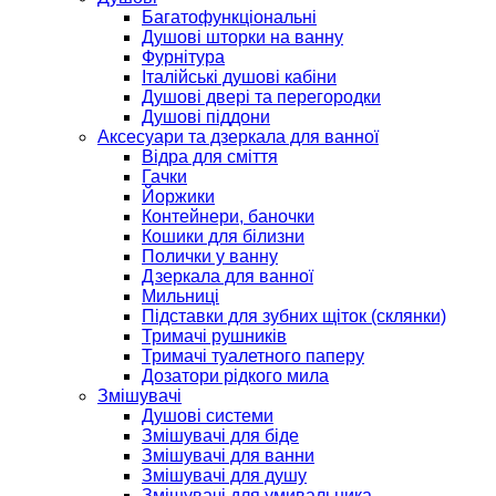
Багатофункціональні
Душові шторки на ванну
Фурнітура
Італійські душові кабіни
Душові двері та перегородки
Душові піддони
Аксесуари та дзеркала для ванної
Відра для сміття
Гачки
Йоржики
Контейнери, баночки
Кошики для білизни
Полички у ванну
Дзеркала для ванної
Мильниці
Підставки для зубних щіток (склянки)
Тримачі рушників
Тримачі туалетного паперу
Дозатори рідкого мила
Змішувачі
Душові системи
Змішувачі для біде
Змішувачі для ванни
Змішувачі для душу
Змішувачі для умивальника