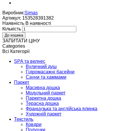
Виробник:
Simas
Артикул:
153528391382
Наявнiсть
В наявностi
Кількість
ЗАПИТАТИ ЦІНУ
Categories
Всі Категорії
SPA та велнес
Вуличний душ
Гідромасажні басейни
Сауни та хаммами
Паркет
Масивна дошка
Модульний паркет
Паркетна дошка
Терасна дошка
Французька та англійська ялинка
Художній паркет
Текстиль
Ковдри
Подушки