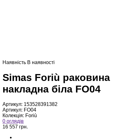
Наявнiсть
В наявностi
Simas Foriù раковина
накладна біла FO04
Артикул:
153528391382
Артикул:
FO04
Колекція:
Foriù
0 оглядів
16 557 грн.