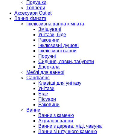
Подушки
Топпери
Аксесуари Outlet
Ванна кімната
Інклюзивна ванна кімната
Змішувачі
Унітази, біде
Раковини
Інклюзивні душові
Інклюзивні ванни
Поручні
Сидіння, лавки, табурети
Дзеркала
Меблі для ванної
Санфаянс
Клавіші для унітазу
Унітази
Біде
Пісуари
Раковини
Ванни
Ванни з каменю
Акрилові ванни
Ванни з дерева, міді, чавуна
Ванни зі штучного каменю