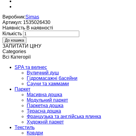
Виробник:
Simas
Артикул:
1535026430
Наявнiсть
В наявностi
Кількість
ЗАПИТАТИ ЦІНУ
Categories
Всі Категорії
SPA та велнес
Вуличний душ
Гідромасажні басейни
Сауни та хаммами
Паркет
Масивна дошка
Модульний паркет
Паркетна дошка
Терасна дошка
Французька та англійська ялинка
Художній паркет
Текстиль
Ковдри