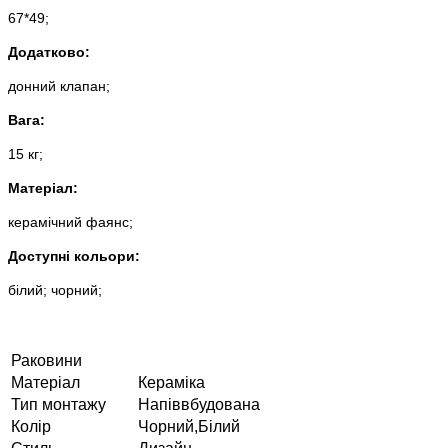
67*49;
Додатково:
донний клапан;
Вага:
15 кг;
Матеріал:
керамічний фаянс;
Доступні кольори:
білий; чорний;
Раковини
Матеріал
Кераміка
Тип монтажу
Напіввбудована
Колір
Чорний,Білий