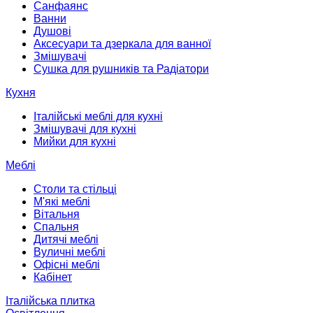
Санфаянс
Ванни
Душові
Аксесуари та дзеркала для ванної
Змішувачі
Сушка для рушників та Радіатори
Кухня
Італійські меблі для кухні
Змішувачі для кухні
Мийки для кухні
Меблі
Столи та стільці
М'які меблі
Вітальня
Спальня
Дитячі меблі
Вуличні меблі
Офісні меблі
Кабінет
Італійська плитка