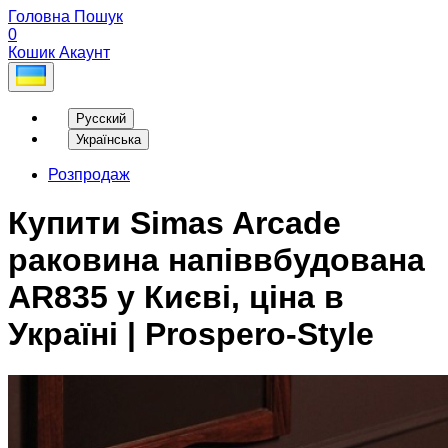
Головна
Пошук
0
Кошик
Акаунт
Русский
Українська
Розпродаж
Купити Simas Arcade
раковина напіввбудована
AR835 у Києві, ціна в
Україні | Prospero-Style