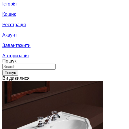
Історія
Кошик
Реєстрація
Акаунт
Завантажити
Авторизація
Пошук
Пошук
Ви дивилися