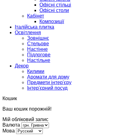
Офісні стільці
Офісні столи
Кабінет
Композиції
Італійська плитка
Освітлення
Зовнішнє
Стельове
Настінне
Підлогове
Настільне
Декор
Килими
Аромати для дому
Предмети інтер'єру
Інтер'єрний посуд
Кошик
Ваш кошик порожній!
Мій обліковий запис
Валюта
Мова