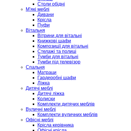
Столи обідні
М'які меблі
Дивани
Крісла
Пуфи
Вітальня
Вітрини для вітальні
Книжкові шафи
Композиції для вітальні
Стелажі та полиці
Тумби для вітальні
Тумби під телевізор
Спальня
Матраци
Гардеробні шафи
Ліжка
Дитячі меблі
Дитячі ліжка
Колиски
Комплекти дитячих меблів
Вуличні меблі
Комплекти вуличних меблів
Офісні меблі
Крісла керівника
Офісні крісла