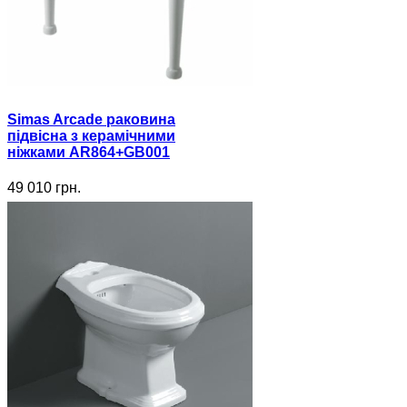
Simas Arcade раковина
підвісна з керамічними
ніжками AR864+GB001
49 010 грн.