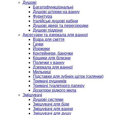
Душові
Багатофункціональні
Душові шторки на ванну
Фурнітура
Італійські душові кабіни
Душові двері та перегородки
Душові піддони
Аксесуари та дзеркала для ванної
Відра для сміття
Гачки
Йоржики
Контейнери, баночки
Кошики для білизни
Полички у ванну
Дзеркала для ванної
Мильниці
Підставки для зубних щіток (склянки)
Тримачі рушників
Тримачі туалетного паперу
Дозатори рідкого мила
Змішувачі
Душові системи
Змішувачі для біде
Змішувачі для ванни
Змішувачі для душу