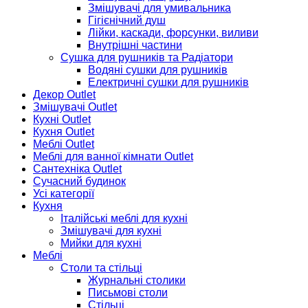
Змішувачі для умивальника
Гігієнічний душ
Лійки, каскади, форсунки, виливи
Внутрішні частини
Сушка для рушників та Радіатори
Водяні сушки для рушників
Електричні сушки для рушників
Декор Outlet
Змішувачі Outlet
Кухні Outlet
Кухня Outlet
Меблі Outlet
Меблі для ванної кімнати Outlet
Сантехніка Outlet
Сучасний будинок
Усі категорії
Кухня
Італійські меблі для кухні
Змішувачі для кухні
Мийки для кухні
Меблі
Столи та стільці
Журнальні столики
Письмові столи
Стільці