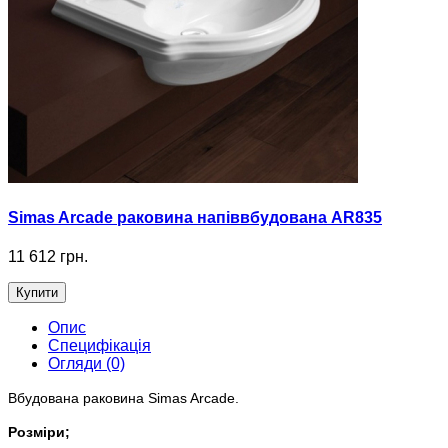
Simas Arcade раковина напіввбудована AR835
11 612 грн.
Купити
Опис
Специфікація
Огляди (0)
Вбудована раковина Simas Arcade.
Розміри;