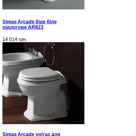
Simas Arcade біде біле
підлогове AR823
14 014 грн.
Simas Arcade унітаз для